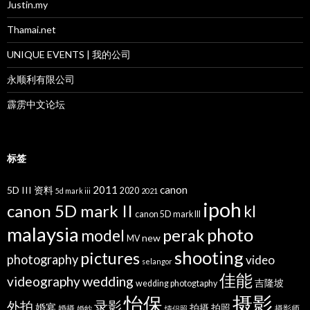
Justin.my
Thamai.net
UNIQUE EVENTS | 我的公司
永顺利有限公司
霹雳中文论坛
标签
2011
canon
5D III 资料
2020
5d mark iii
2021
ipoh
canon 5D mark II
kl
canon 5D mark III
malaysia
photo
perak
model
new
MV
shooting
pictures
photography
video
selangor
佳能
wedding
videography
吉隆坡
wedding photogtaphy
摄影
怡保
录影
外拍
婚宴
拍摄
拍照
婚摄
摄影师
婚纱
情侣照