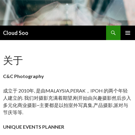
搜
Cloud Soo
索
跳
主菜单
至
正
关于
文
C&C Photography
成立于 2010年, 是由MALAYSIA,PERAK，IPOH 的两个年轻
人建立的. 我们对摄影充满着期望,刚开始由兴趣摄影然后步入
多元化商业摄影~主要都是以拍室外写真集,产品摄影,派对与
节庆等等.
UNIQUE EVENTS PLANNER