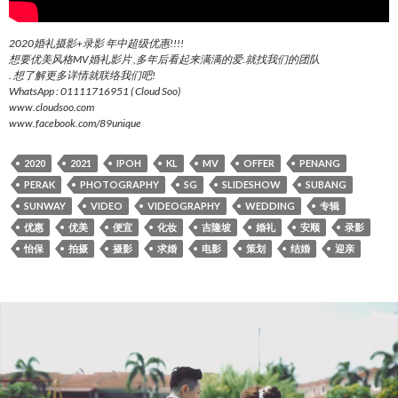
2020婚礼摄影+录影 年中超级优惠!!!!
想要优美风格MV婚礼影片 ,多年后看起来满满的爱.就找我们的团队
. 想了解更多详情就联络我们吧!
WhatsApp : 01111716951 ( Cloud Soo)
www.cloudsoo.com
www.facebook.com/89unique
2020
2021
IPOH
KL
MV
OFFER
PENANG
PERAK
PHOTOGRAPHY
SG
SLIDESHOW
SUBANG
SUNWAY
VIDEO
VIDEOGRAPHY
WEDDING
专辑
优惠
优美
便宜
化妆
吉隆坡
婚礼
安顺
录影
怡保
拍摄
摄影
求婚
电影
策划
结婚
迎亲