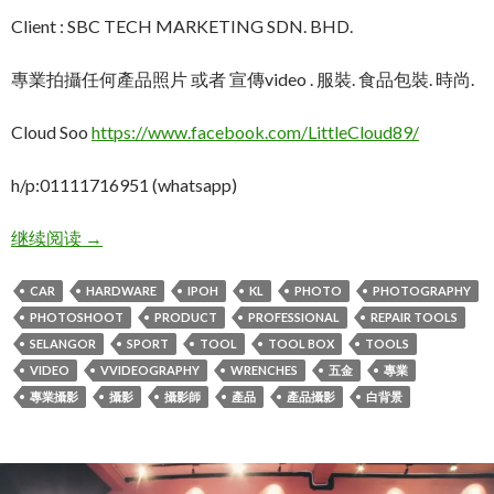
Client : SBC TECH MARKETING SDN. BHD.
專業拍攝任何產品照片 或者 宣傳video . 服裝. 食品包裝. 時尚.
Cloud Soo
https://www.facebook.com/LittleCloud89/
h/p:01111716951 (whatsapp)
KL吉隆坡大型齊全的修車工具商.產品攝影: 全系列五
继续阅读
→
CAR
HARDWARE
IPOH
KL
PHOTO
PHOTOGRAPHY
PHOTOSHOOT
PRODUCT
PROFESSIONAL
REPAIR TOOLS
SELANGOR
SPORT
TOOL
TOOL BOX
TOOLS
VIDEO
VVIDEOGRAPHY
WRENCHES
五金
專業
專業攝影
攝影
攝影師
產品
產品攝影
白背景