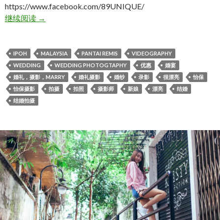
https://www.facebook.com/89UNIQUE/
林楷淼 ღ 陳華晶
继续阅读
→
IPOH
MALAYSIA
PANTAI REMIS
VIDEOGRAPHY
WEDDING
WEDDING PHOTOGTAPHY
优惠
婚宴
婚礼，摄影，MARRY
婚礼摄影
婚纱
录影
很漂亮
怡保
怡保摄影
拍摄
拍照
摄影师
新娘
漂亮
结婚
结婚拍摄