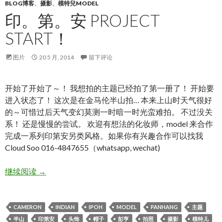
BLOG博客
、
摄影
、
模特兒MODEL
印。第。安 PROJECT
START！
图片
20 5 月, 2014
留下评论
开始了开始了～！ 我想拍的主题已经拍了第一册了！ 开始要
进入状态了！ 这次是在金马伦半山拍… 本来上山时天气很好
的～可惜过后天气变幻莫测一时暗一时光蛮难拍。 不过没关
系！ 还是慢慢的尝试。 欢迎有想法的化妆师，model 来合作
完成一系列印第安另类风格。如果你有兴趣合作可以找我
Cloud Soo 016-4847655（whatsapp, wechat)
印。第。安 Project Start！
继续阅读
→
CAMERON
INDIAN
IPOH
MODEL
PANHANG
主题
半山
印第安
头饰
帽子
彭亨
拍照
摄影
模特儿