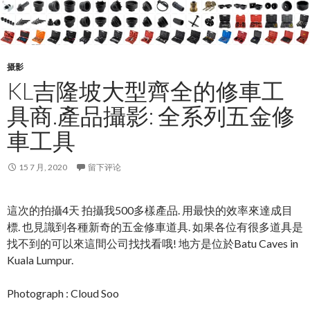
摄影
KL吉隆坡大型齊全的修車工
具商.產品攝影: 全系列五金修
車工具
15 7 月, 2020
留下评论
這次的拍攝4天 拍攝我500多樣產品. 用最快的效率來達成目
標. 也見識到各種新奇的五金修車道具. 如果各位有很多道具是
找不到的可以來這間公司找找看哦! 地方是位於Batu Caves in
Kuala Lumpur.
Photograph : Cloud Soo