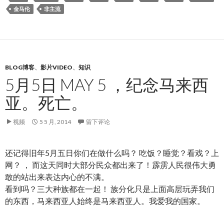
金马伦
非主流
BLOG博客
、
影片VIDEO
、
知识
5月5日 MAY 5 ，纪念马来西
亚。死亡。
视频
5 5 月, 2014
留下评论
还记得旧年5月五日你们在做什么吗？ 吃饭？睡觉？看戏？上
网？ ， 而这天同时大部分民众都出来了！霹雳人民很伟大勇
敢的站出来表达内心的不满。
看到吗？三大种族都在一起！ 族分化只是上面高层玩弄我们
的东西，马来西亚人始终是马来西亚人。我爱我的国家。