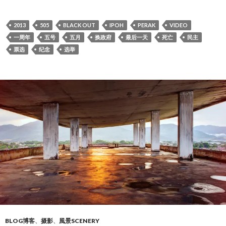
2013
505
BLACK OUT
IPOH
PERAK
VIDEO
一周年
五号
五月
换政府
最后一天
死亡
民主
票选
纪念
选举
BLOG博客
、
摄影
、
風景SCENERY