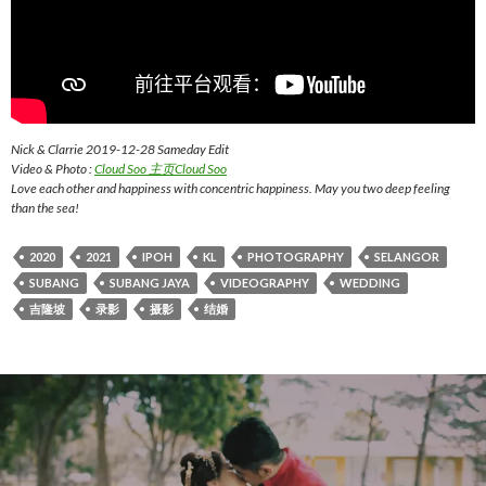
Nick & Clarrie 2019-12-28 Sameday Edit
Video & Photo :
Cloud Soo 主页
Cloud Soo
Love each other and happiness with concentric happiness. May you two deep feeling
than the sea!
2020
2021
IPOH
KL
PHOTOGRAPHY
SELANGOR
SUBANG
SUBANG JAYA
VIDEOGRAPHY
WEDDING
吉隆坡
录影
摄影
结婚