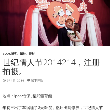
BLOG博客
、
婚纱
、
摄影
世纪情人节2014214，注册
拍摄。
29 4 月, 2014
留下评论
地点：ipoh 怡保 , 精武體育館
年初三出了车祸睡了3天医院，然后出院修养，世纪情人节