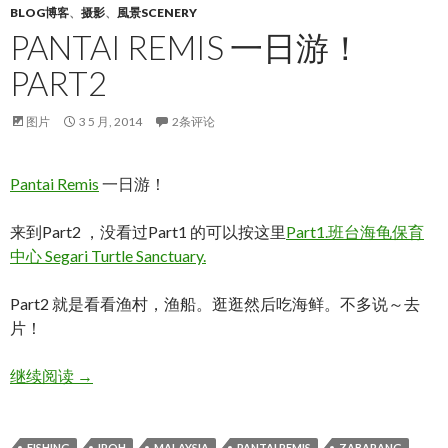
BLOG博客
、
摄影
、
風景SCENERY
PANTAI REMIS 一日游！
PART2
图片
3 5 月, 2014
2条评论
Pantai Remis
一日游！
来到Part2 ，没看过Part1 的可以按这里
Part1.班台海龟保育
中心 Segari Turtle Sanctuary.
Part2 就是看看渔村，渔船。逛逛然后吃海鲜。不多说～去
片！
PANTAI REMIS 一日游！PART2
继续阅读
→
FISHING
IPOH
MALAYSIA
PANTAI REMIS
ZABARANG