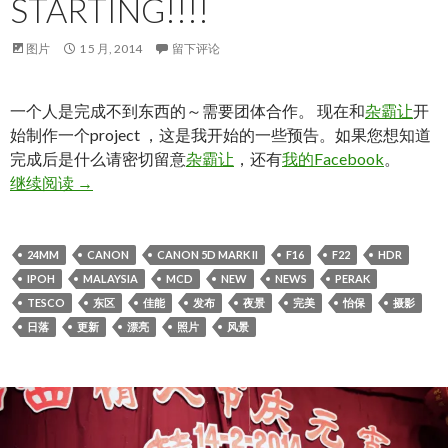
STARTING!!!!
图片
1 5 月, 2014
留下评论
一个人是完成不到东西的～需要团体合作。 现在和
杂霸让
开
始制作一个project ，这是我开始的一些预告。如果您想知道
完成后是什么请密切留意
杂霸让
，还有
我的Facebook
。
[IPOH] . Project is Starting!!!!
继续阅读
→
24MM
CANON
CANON 5D MARK II
F16
F22
HDR
IPOH
MALAYSIA
MCD
NEW
NEWS
PERAK
TESCO
东区
佳能
发布
夜景
完美
怡保
摄影
日落
更新
漂亮
照片
风景