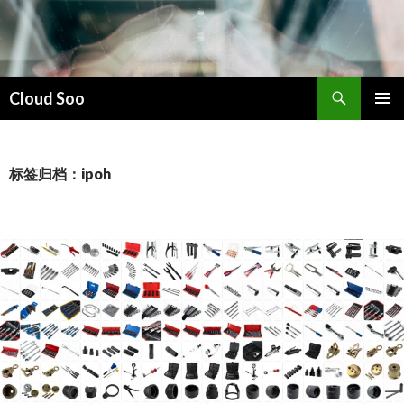
搜
Cloud Soo
索
跳
主菜单
至
正
文
标签归档：ipoh