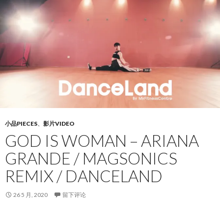
小品PIECES
、
影片VIDEO
GOD IS WOMAN – ARIANA
GRANDE / MAGSONICS
REMIX / DANCELAND
26 5 月, 2020
留下评论