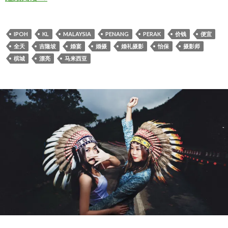
IPOH
KL
MALAYSIA
PENANG
PERAK
价钱
便宜
全天
吉隆坡
婚宴
婚摄
婚礼摄影
怡保
摄影师
槟城
漂亮
马来西亚