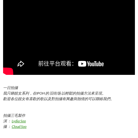
一日拍攝
我只睇靚女系列，在IPOH 的 旧街场 以輕鬆的拍攝方法來呈現。
歡迎各位靚女有喜歡的歌以及對拍攝有興趣與熱情的可以聯絡我們。
拍攝三毛製作
演 ：
Lydia Soo
攝 ：
Cloud Soo