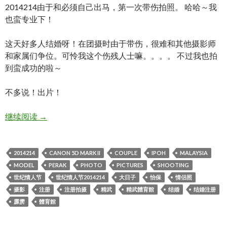
2014214由于和必须自己出马，第一次带伤拍照。 哈哈～我
也蛮专业下！
这天好多人结婚呀！在团摄时由于带伤，很难和其他摄影师
和家属们争位。可怜我这个伤残人士嘛。。。。 不过我也拍
到蛮成功的啦～
不多说！出片！
世纪情人节2014214，注册拍摄。
继续阅读
→
2014214
CANON 5D MARK II
COUPLE
IPOH
MALAYSIA
MODEL
PERAK
PHOTO
PICTURES
SHOOTING
世纪情人节
世纪情人节2014214
大日子
怡保
情侣照
摄影
注册
注册拍摄
精武
精武體育館
结婚
结婚注册
霹雳
體育館