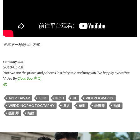
尝试不一样的edit 方式.
sameday edit
2018-05-18
You two are the prince and princess in a fairy tale and may you live happily everafter!
Video By
Cloud Soo 主页
收
AYER TAWAR
FLIM
IPOH
KL
VIDEROGRAPHY
WEDDING PHOTOGTAPHY
复古
录影
录影师
拍摄
摄影师
结婚