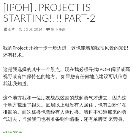
[IPOH] . PROJECT IS
STARTING!!!! PART-2
图片
5 5 月, 2014
留下评论
我的Project 开始一步一步迈进。这也能增加我拍风景的知识
还有技术。
这是我选择的其中一个景点。现在我必须寻找IPOH 阔景或高
视野或有怡保特色的地方。 如果您有任何地点建议可以信息
我让我知道。
这个地方我和一位朋友战战兢兢的鼓起勇气才进去，因为这
个地方荒废了很久。底层以上就没有人居住，也有白粉仔在
徘徊的。而这栋楼也曾经有人跳过楼。我也不知道那来的勇
气进去，当然我们也有准备到伸缩棍，还有单脚架 来旁身。
[IPOH] . Project is Starting!!!! PART-2