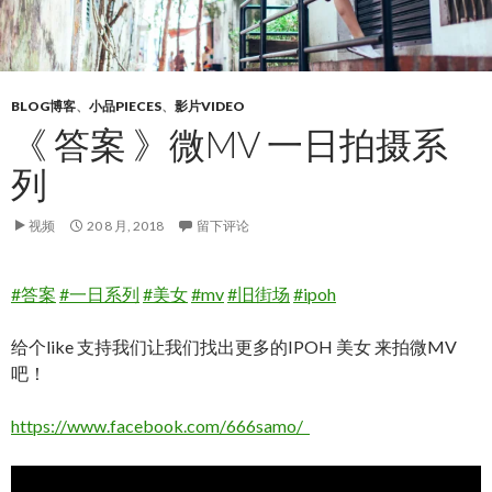
BLOG博客
、
小品PIECES
、
影片VIDEO
《 答案 》微MV 一日拍摄系
列
视频
20 8 月, 2018
留下评论
#答案
#一日系列
#美女
#mv
#旧街场
#ipoh
给个like 支持我们让我们找出更多的IPOH 美女 来拍微MV
吧！
https://www.facebook.com/666samo/