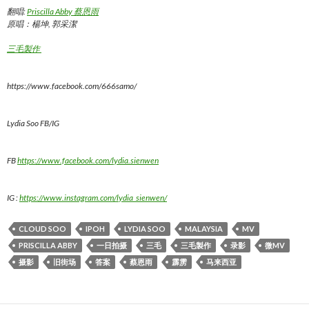
翻唱:
Priscilla Abby 蔡恩雨
原唱：楊坤, 郭采潔
三毛製作
https://www.facebook.com/666samo/
Lydia Soo FB/IG
FB
https://www.facebook.com/lydia.sienwen
IG :
https://www.instagram.com/lydia_sienwen/
CLOUD SOO
IPOH
LYDIA SOO
MALAYSIA
MV
PRISCILLA ABBY
一日拍摄
三毛
三毛製作
录影
微MV
摄影
旧街场
答案
蔡恩雨
霹雳
马来西亚