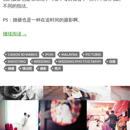
不同的拍法。
PS：婚摄也是一种在追时间的摄影啊。
Alex ♥ Nicole
继续阅读
→
CANON 5D MARK II
IPOH
MALAYSIA
PICTURES
SHOOTING
WEDDING
WEDDING PHOTOGTAPHY
佳能
婚摄
情侣照
摄影
照片