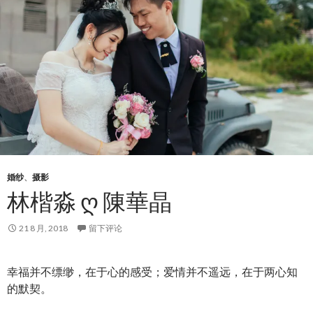
婚纱
、
摄影
林楷淼 Ღ 陳華晶
21 8 月, 2018
留下评论
幸福并不缥缈，在于心的感受；爱情并不遥远，在于两心知
的默契。