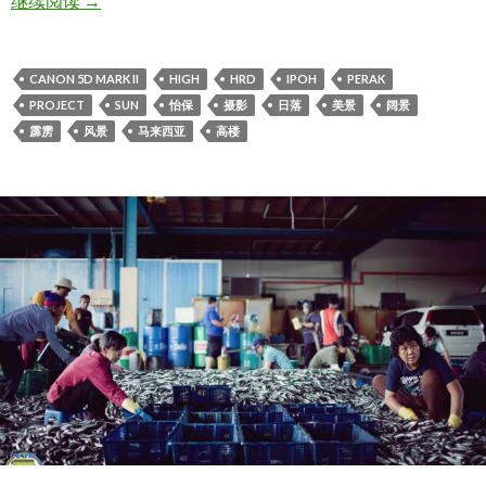
继续阅读
→
CANON 5D MARK II
HIGH
HRD
IPOH
PERAK
PROJECT
SUN
怡保
摄影
日落
美景
阔景
霹雳
风景
马来西亚
高楼