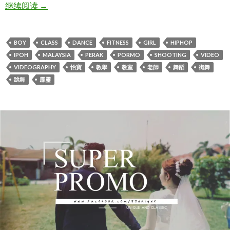
God Is Woman – Ariana Grande / MagSonics Remix / 
继续阅读
→
BOY
CLASS
DANCE
FITNESS
GIRL
HIPHOP
IPOH
MALAYSIA
PERAK
PORMO
SHOOTING
VIDEO
VIDEOGRAPHY
怡寶
教學
教室
老師
舞蹈
街舞
跳舞
霹靂