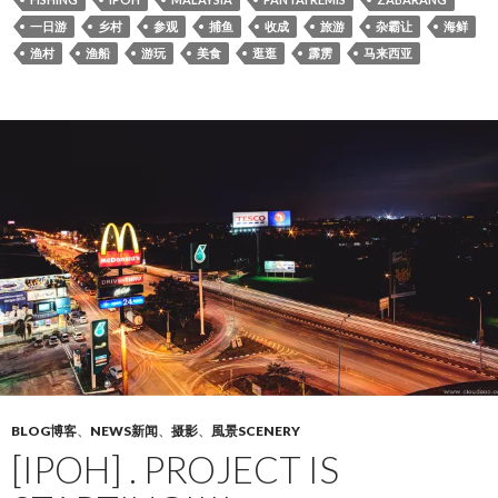
一日游
乡村
参观
捕鱼
收成
旅游
杂霸让
海鲜
渔村
渔船
游玩
美食
逛逛
霹雳
马来西亚
BLOG博客
、
NEWS新闻
、
摄影
、
風景SCENERY
[IPOH] . PROJECT IS