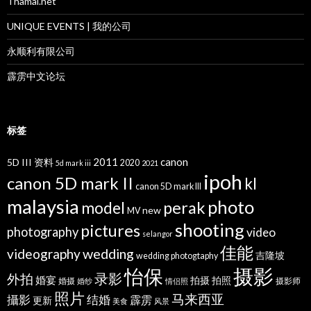
Thamai.net
UNIQUE EVENTS | 我的公司
永顺利有限公司
霹雳中文论坛
标签
2011
canon
5D III 资料
2020
5d mark iii
2021
ipoh
canon 5D mark II
kl
canon 5D mark III
malaysia
photo
perak
model
new
MV
shooting
pictures
photography
video
selangor
佳能
wedding
videography
吉隆坡
wedding photogtaphy
摄影
怡保
录影
外拍
婚宴
拍摄
拍照
婚摄
摄影师
婚纱
情侣照
照片
马来西亚
攝影
结婚
霹雳
更新
美食
风景