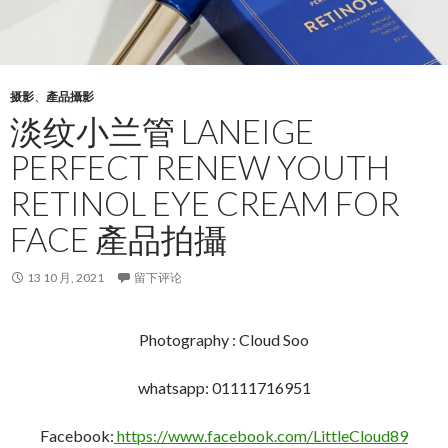
摄影
、
產品攝影
淡纹小兰管 LANEIGE
PERFECT RENEW YOUTH
RETINOL EYE CREAM FOR
FACE 產品拍攝
13 10 月, 2021
留下评论
Photography : Cloud Soo
whatsapp: 01111716951
Facebook:
https://www.facebook.com/LittleCloud89