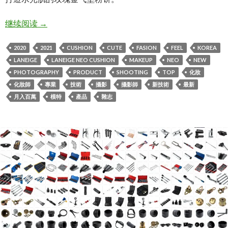
Neo Cushion Matte – LANEIGE Make up shooting
继续阅读
→
2020
2021
CUSHION
CUTE
FASION
FEEL
KOREA
LANEIGE
LANEIGE NEO CUSHION
MAKEUP
NEO
NEW
PHOTOGRAPHY
PRODUCT
SHOOTING
TOP
化妝
化妝師
專業
技術
攝影
攝影師
新技術
最新
月入百萬
模特
產品
雜志