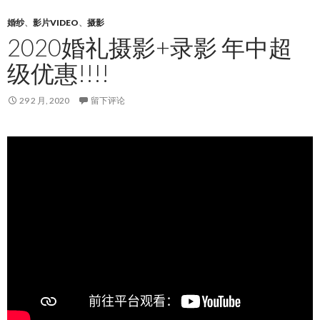
婚纱
、
影片VIDEO
、
摄影
2020婚礼摄影+录影 年中超
级优惠!!!!
29 2 月, 2020
留下评论