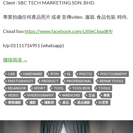
Client : SBC TECH MARKETING SDN. BHD.
專業拍攝任何產品照片 或者 宣傳video . 服裝. 食品包裝. 時尚.
Cloud Soo
https://www.facebook.com/LittleCloud89/
h/p:01111716951 (whatsapp)
KL吉隆坡大型齊全的修車工具商.產品攝影: 全系列五
继续阅读
→
CAR
HARDWARE
IPOH
KL
PHOTO
PHOTOGRAPHY
PHOTOSHOOT
PRODUCT
PROFESSIONAL
REPAIR TOOLS
SELANGOR
SPORT
TOOL
TOOL BOX
TOOLS
VIDEO
VVIDEOGRAPHY
WRENCHES
五金
專業
專業攝影
攝影
攝影師
產品
產品攝影
白背景