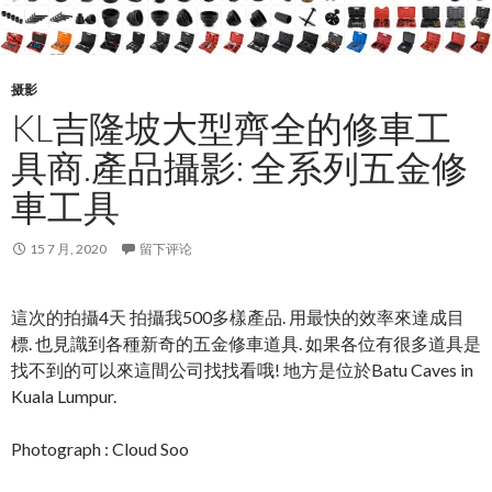
摄影
KL吉隆坡大型齊全的修車工
具商.產品攝影: 全系列五金修
車工具
15 7 月, 2020
留下评论
這次的拍攝4天 拍攝我500多樣產品. 用最快的效率來達成目
標. 也見識到各種新奇的五金修車道具. 如果各位有很多道具是
找不到的可以來這間公司找找看哦! 地方是位於Batu Caves in
Kuala Lumpur.
Photograph : Cloud Soo