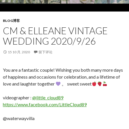
BLOG博客
CM & ELLEANE VINTAGE
WEDDING 2020/9/26
15 10 月, 2020
留下评论
You are a fantastic couple! Wishing you both many more days
of happiness and occasions for celebration, and a lifetime of
love and laughter together
。 sweet sweet
videographer :
@little_cloud89
https://www.facebook.com/LittleCloud89
@waterwayvilla