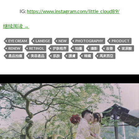
IG:
https://www.instagram.com/little_cloud89/
淡纹小兰管 Laneige Perfect Renew Youth Retinol Eye
继续阅读
→
EYE CREAM
LANEIGE
NEW
PHOTOGRAPHY
PRODUCT
RENEW
RETINOL
护肤程序
拍攝
攝影
改善
玻尿酸
產品拍攝
美容產品
肌肤
護膚
韓國
馬來西亞