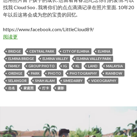
找我 Cloud Soo . 我将你们的点点滴滴记录在照片里面. 10年20
年以后这将会成为您的宝贵的回忆.
https://www.facebook.com/LittleCloud89/
阅读更
BRIDGE
CENTRAL PARK
CITY OF ELMINA
ELMINA
ELMINA BRIDGE
ELMINA VALLEY
ELMINA VALLEY PARK
FAMILY
GROUP PHOTO
IG
KL
LAND
MALAYSIA
ORENGE
PARK
PHOTO
PHOTOGRAPHY
RIANBOW
SELANGOR
SHAH ALAM
SIMEDARBY
VIDEOGRAPHY
出名
家庭照
打卡
摄影