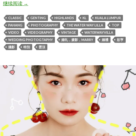
CM & ELLEANE vintage WEDDING 2020/9/26
继续阅读
→
CLASSIC
GENTING
HIGHLANDS
KL
KUALA LUMPUR
PAHANG
PHOTOGRAPHY
THE WATER WAY LILLA
TOP
VIDEO
VIDEOGRAPHY
VINTAGE
WATERWAYVILLA
WEDDING PHOTOGTAPHY
婚礼，摄影，MARRY
婚禮
彭亨
攝影
特別
雲頂