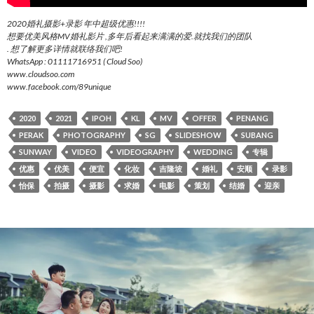
2020婚礼摄影+录影 年中超级优惠!!!!
想要优美风格MV婚礼影片 ,多年后看起来满满的爱.就找我们的团队
. 想了解更多详情就联络我们吧!
WhatsApp : 01111716951 ( Cloud Soo)
www.cloudsoo.com
www.facebook.com/89unique
2020
2021
IPOH
KL
MV
OFFER
PENANG
PERAK
PHOTOGRAPHY
SG
SLIDESHOW
SUBANG
SUNWAY
VIDEO
VIDEOGRAPHY
WEDDING
专辑
优惠
优美
便宜
化妆
吉隆坡
婚礼
安顺
录影
怡保
拍摄
摄影
求婚
电影
策划
结婚
迎亲