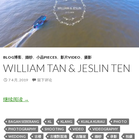
BLOG博客
、
婚纱
、
小品PIECES
、
影片VIDEO
、
摄影
WILLIAM TAN & JESLIN TEN
7 4 月, 2019
留下评论
William Tan & Jeslin Ten
继续阅读
→
BAGAN SEBERANG
KL
KLANG
KUALA KURAU
PHOTO
PHOTOGRAPHY
SHOOTING
VIDEO
VIDEOGRAPHY
WEDDING
古楼
古樓對面港
吉隆坡
婚纱
录影
拍摄