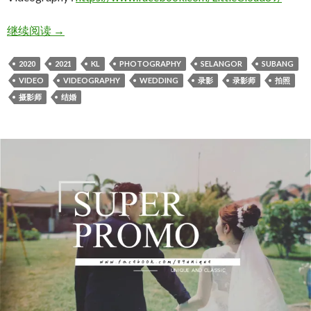
Jason & Milk wedding
继续阅读
→
2020
2021
KL
PHOTOGRAPHY
SELANGOR
SUBANG
VIDEO
VIDEOGRAPHY
WEDDING
录影
录影师
拍照
摄影师
结婚