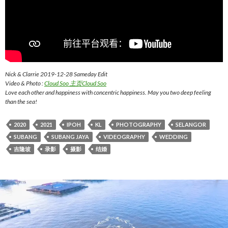
Nick & Clarrie 2019-12-28 Sameday Edit
Video & Photo :
Cloud Soo 主页
Cloud Soo
Love each other and happiness with concentric happiness. May you two deep feeling
than the sea!
2020
2021
IPOH
KL
PHOTOGRAPHY
SELANGOR
SUBANG
SUBANG JAYA
VIDEOGRAPHY
WEDDING
吉隆坡
录影
摄影
结婚