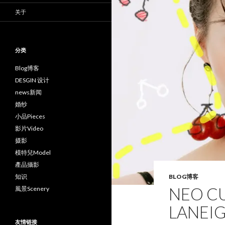
关于
分类
Blog博客
DESGIN 设计
news新闻
婚纱
小品Pieces
影片Video
摄影
模特兒Model
產品攝影
知识
BLOG博客
NEO C
風景Scenery
LANEI
友情链接