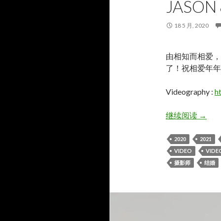
JASON
18 5 月, 2020
由相知而相爱，
了！祝相爱年年
Videography :
h
Jason 
继续阅读
→
2020
2021
VIDEO
VIDE
摄影师
结婚