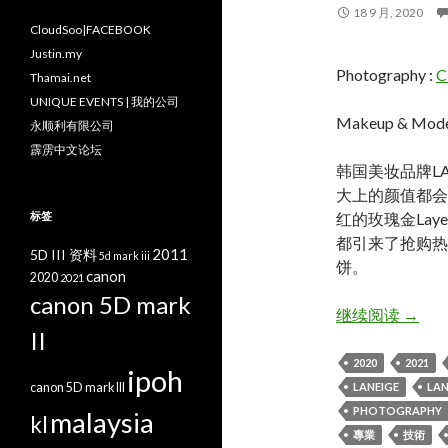
18 9 月, 2020
CloudSoo|FACEBOOK
Justin.my
Photography :
C
Thamai.net
UNIQUE EVENTS | 我的公司
Makeup & Mode
永顺利有限公司
霹雳中文论坛
韩国美妆品牌L
大上的颜值都会
标签
红的玫瑰金Laye
都引来了抢购热
2011
5D III 资料
5d mark iii
饼。
canon
2020
2021
canon 5D mark
Neo Cu
继续阅读
→
II
2020
2021
ipoh
canon 5D mark III
LANEIGE
LAN
PHOTOGRAPHY
malaysia
kl
專業
技術