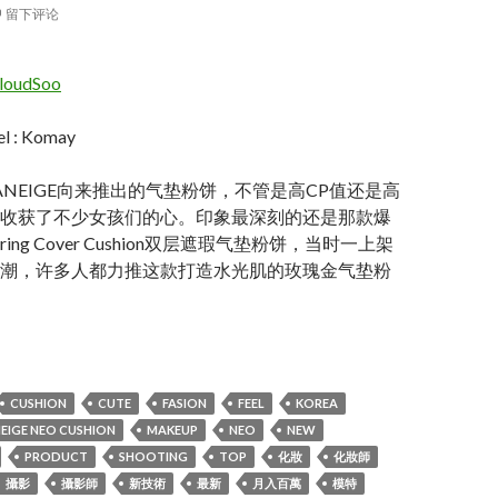
留下评论
loudSoo
l : Komay
ANEIGE向来推出的气垫粉饼，不管是高CP值还是高
收获了不少女孩们的心。印象最深刻的还是那款爆
ring Cover Cushion双层遮瑕气垫粉饼，当时一上架
潮，许多人都力推这款打造水光肌的玫瑰金气垫粉
shion Matte – LANEIGE Make up shooting
CUSHION
CUTE
FASION
FEEL
KOREA
EIGE NEO CUSHION
MAKEUP
NEO
NEW
PRODUCT
SHOOTING
TOP
化妝
化妝師
攝影
攝影師
新技術
最新
月入百萬
模特