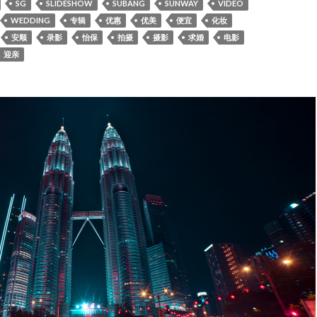
SG
SLIDESHOW
SUBANG
SUNWAY
VIDEO
WEDDING
专辑
优惠
优美
便宜
化妆
安顺
录影
怡保
拍摄
摄影
求婚
电影
迎亲