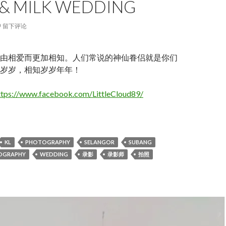
 & MILK WEDDING
留下评论
由相爱而更加相知。人们常说的神仙眷侣就是你们
岁岁，相知岁岁年年！
ttps://www.facebook.com/LittleCloud89/
& Milk wedding
KL
PHOTOGRAPHY
SELANGOR
SUBANG
OGRAPHY
WEDDING
录影
录影师
拍照