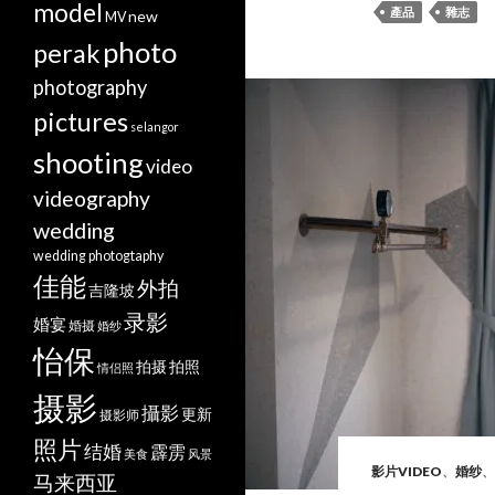
model
產品
雜志
new
MV
photo
perak
photography
pictures
selangor
shooting
video
videography
wedding
wedding photogtaphy
佳能
外拍
吉隆坡
录影
婚宴
婚摄
婚纱
怡保
拍摄
拍照
情侣照
摄影
攝影
更新
摄影师
照片
结婚
霹雳
美食
风景
影片VIDEO
、
婚纱
、
马来西亚