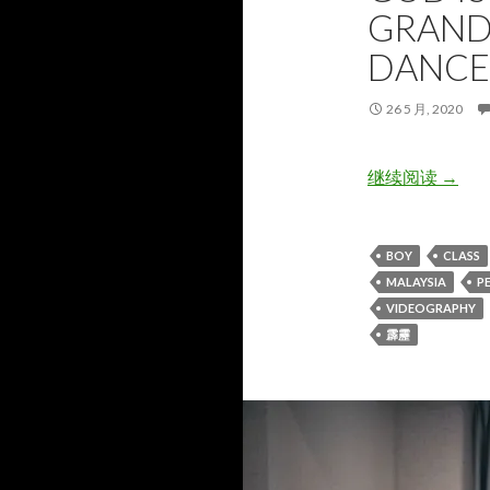
GRANDE
DANCE
26 5 月, 2020
God Is
继续阅读
→
BOY
CLASS
MALAYSIA
P
VIDEOGRAPHY
霹靂