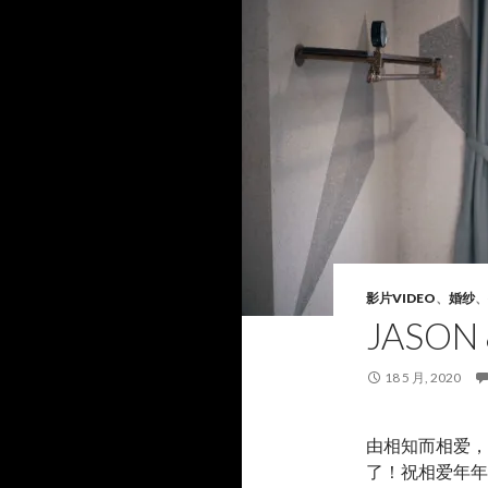
影片VIDEO
、
婚纱
、
JASON
18 5 月, 2020
由相知而相爱，
了！祝相爱年年