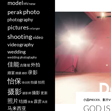
model
new
MV
photo
perak
photography
pictures
selangor
shooting
video
videography
wedding
wedding photogtaphy
佳能
外拍
吉隆坡
录影
婚宴
婚摄
婚纱
怡保
拍摄
拍照
情侣照
摄影
攝影
更新
摄影师
照片
小品PIECES
、
影片V
结婚
霹雳
美食
风景
GOD I
马来西亚