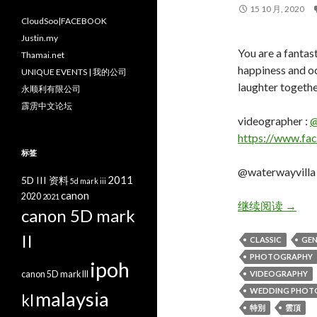
15 10 月, 2020
CloudSoo|FACEBOOK
Justin.my
You are a fanta
Thamai.net
happiness and oc
UNIQUE EVENTS | 我的公司
laughter togeth
永顺利有限公司
霹雳中文论坛
videographer :
@
https://www.fa
标签
@waterwayvilla
2011
5D III 资料
5d mark iii
canon
2020
2021
CM & 
继续阅读
→
canon 5D mark
II
CLASSIC
GEN
PHOTOGRAPHY
ipoh
canon 5D mark III
VIDEOGRAPHY
WEDDING PHOT
malaysia
kl
特別
雲頂