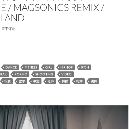
 / MAGSONICS REMIX /
LAND
留下评论
 Woman – Ariana Grande / MagSonics Remix / DanceLand
DANCE
FITNESS
GIRL
HIPHOP
IPOH
ERAK
PORMO
SHOOTING
VIDEO
怡寶
教學
教室
老師
舞蹈
街舞
跳舞