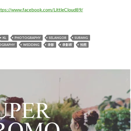
ttps://www.facebook.com/LittleCloud89/
& Milk wedding
KL
PHOTOGRAPHY
SELANGOR
SUBANG
OGRAPHY
WEDDING
录影
录影师
拍照