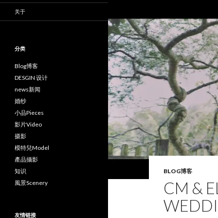
关于
分类
Blog博客
DESGIN 设计
news新闻
婚纱
小品Pieces
影片Video
摄影
模特兒Model
產品攝影
知识
BLOG博客
CM & E
風景Scenery
WEDDI
友情链接