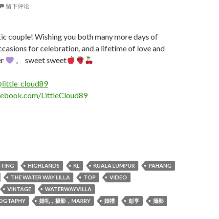
留下评论
stic couple! Wishing you both many more days of
casions for celebration, and a lifetime of love and
er
。 sweet sweet
little_cloud89
cebook.com/LittleCloud89
ELLEANE vintage WEDDING 2020/9/26
TING
HIGHLANDS
KL
KUALA LUMPUR
PAHANG
THE WATER WAY LILLA
TOP
VIDEO
VINTAGE
WATERWAYVILLA
OGTAPHY
婚礼，摄影，MARRY
婚禮
彭亨
攝影