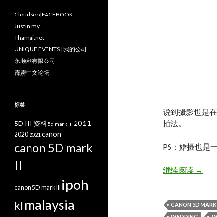
CloudSoo|FACEBOOK
Justin.my
Thamai.net
UNIQUE EVENTS | 我的公司
永顺利有限公司
霹雳中文论坛
标签
说到摄影也是在
2011
拍法。
5D III 资料
5d mark iii
canon
2020
2021
canon 5D mark
PS：婚摄也是
II
Alex ♥
继续阅读
→
ipoh
canon 5D mark III
malaysia
kl
CANON 5D MARK I
WEDDING
W