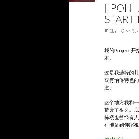
[IPOH] 
STARTI
图片
5 5 月, 
我的Projec
术。
这是我选择的其
或有怡保特色的
道。
这个地方我和一
荒废了很久。底
栋楼也曾经有人
有准备到伸缩棍