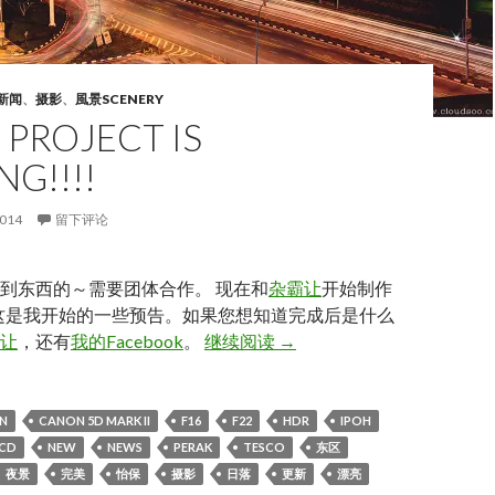
新闻
、
摄影
、
風景SCENERY
. PROJECT IS
NG!!!!
2014
留下评论
到东西的～需要团体合作。 现在和
杂霸让
开始制作
t ，这是我开始的一些预告。如果您想知道完成后是什么
[IPOH] . Project is Starting!!!
让
，还有
我的Facebook
。
继续阅读
→
N
CANON 5D MARK II
F16
F22
HDR
IPOH
CD
NEW
NEWS
PERAK
TESCO
东区
夜景
完美
怡保
摄影
日落
更新
漂亮