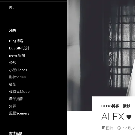
关于
分类
Blog博客
DESGIN 设计
news新闻
婚纱
小品Pieces
影片Video
摄影
模特兒Model
產品攝影
知识
BLOG博客
、
摄影
ALEX ♥
風景Scenery
图片
7 7 月, 
友情链接