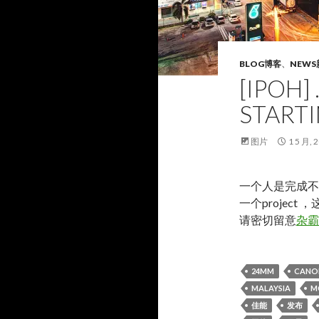
BLOG博客
、
NEWS
[IPOH] 
STARTI
图片
1 5 月, 
一个人是完成不
一个projec
请密切留意
杂霸
24MM
CANO
MALAYSIA
M
佳能
发布