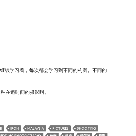
继续学习着，每次都会学习到不同的构图。不同的
一种在追时间的摄影啊。
 Nicole
I
IPOH
MALAYSIA
PICTURES
SHOOTING
EDDING PHOTOGTAPHY
佳能
婚摄
情侣照
摄影