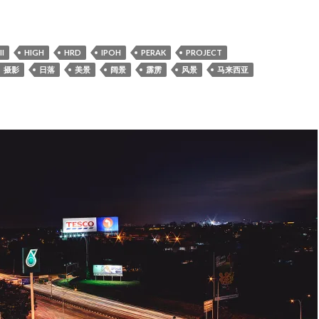
. Project is Starting!!!! PART-2
I
HIGH
HRD
IPOH
PERAK
PROJECT
摄影
日落
美景
阔景
霹雳
风景
马来西亚