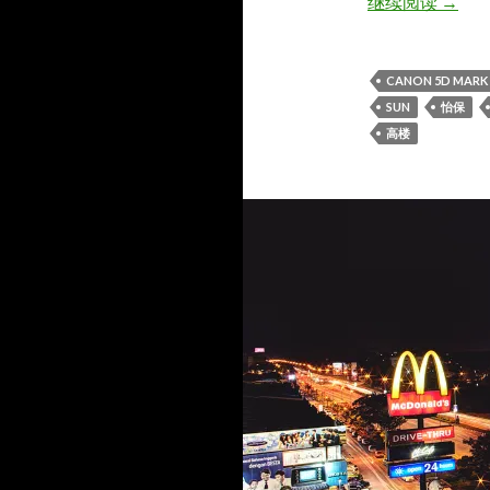
[IPOH] 
继续阅读
→
CANON 5D MARK I
SUN
怡保
高楼