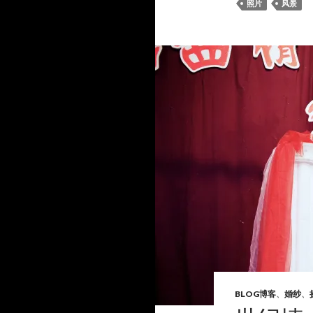
照片
风景
BLOG博客
、
婚纱
、