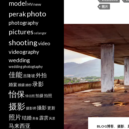
model
new
MV
照片
photo
perak
photography
pictures
selangor
shooting
video
videography
wedding
wedding photogtaphy
佳能
外拍
吉隆坡
录影
婚宴
婚摄
婚纱
怡保
拍摄
拍照
情侣照
摄影
攝影
更新
摄影师
照片
结婚
霹雳
美食
风景
马来西亚
BLOG博客
、
摄影
、