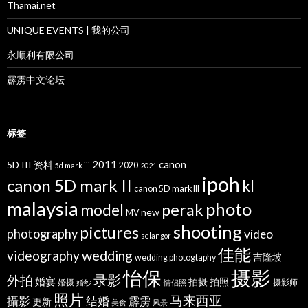
Thamai.net
UNIQUE EVENTS | 我的公司
永顺利有限公司
霹雳中文论坛
标签
2011
canon
5D III 资料
2020
5d mark iii
2021
ipoh
canon 5D mark II
kl
canon 5D mark III
malaysia
photo
perak
model
new
MV
shooting
pictures
photography
video
selangor
佳能
wedding
videography
吉隆坡
wedding photogtaphy
摄影
怡保
录影
外拍
婚宴
拍摄
拍照
婚摄
摄影师
婚纱
情侣照
照片
马来西亚
攝影
结婚
霹雳
更新
美食
风景