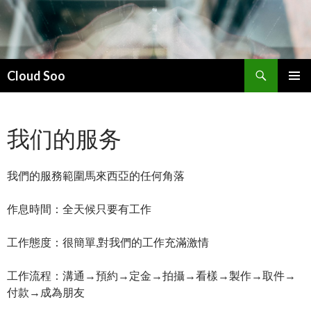
搜
Cloud Soo
索
跳
主菜单
至
正
我们的服务
文
我們的服務範圍馬來西亞的任何角落
作息時間：全天候只要有工作
工作態度：很簡單,對我們的工作充滿激情
工作流程：溝通→預約→定金→拍攝→看樣→製作→取件→
付款→成為朋友