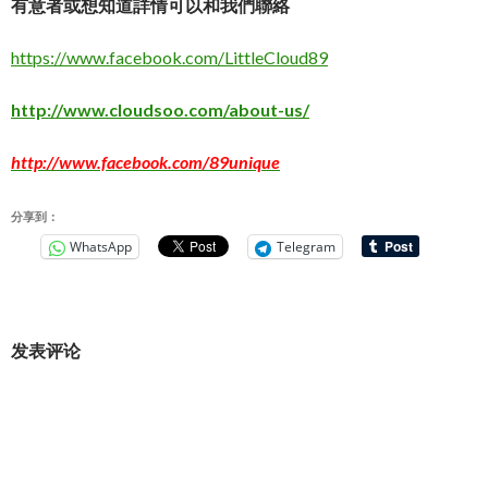
有意者或想知道詳情可以和我們聯絡
https://www.facebook.com/LittleCloud89
http://www.cloudsoo.com/about-us/
http://www.facebook.com/89unique
分享到：
WhatsApp
Telegram
发表评论