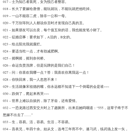
017 – 士为知己者装死，女为悦己者整容。
018 – 长大了要嫁给唐僧，能玩就玩，不能玩就把他吃掉。
019 – 一山不能容二虎，除非一公和一母。
020 – 千万别等到人人都说你丑时才发现自己真的丑。
021 – 如果朋友可以出卖，每个值五块的话，我也能发笔小财了。
022 – 征婚启事：要求如下，A活的，B女的。
023 – 给点阳光我就腐烂。
024 – 要适当吃一点，才有劲减肥啊。
025 – 摇啊摇，摇到奈何桥。
026 – 命运负责洗牌，但是玩牌的是我们自己！
027 – 问：你喜欢我哪一点？答：我喜欢你离我远一点！
028 – 你快回来，我一人忽悠不来！
029 – 生活就像宋祖德的嘴，你永远都不知道下一个倒霉的会是谁~~~
030 – 跌倒了，爬起来再哭~~~
031 – 世界上难以自拔的，除了牙齿，还有爱情。
032 – 一恐龙路过西安交大时上了趟厕所，出来后她呜咽道：“555，这辈子终于不
愁嫁不出去了……”
033 – 生，容易。活，容易。生活，不容易。
034 – 吾表兄，年四十余。始从文，连考三年而不中。遂习武，练武场上发一矢，