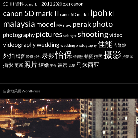
2011
canon
5D III 资料
2020
5d mark iii
2021
ipoh
canon 5D mark II
kl
canon 5D mark III
malaysia
photo
perak
model
new
MV
shooting
pictures
photography
video
selangor
佳能
wedding
videography
吉隆坡
wedding photogtaphy
摄影
怡保
录影
外拍
婚宴
拍摄
拍照
婚摄
摄影师
婚纱
情侣照
照片
马来西亚
攝影
结婚
霹雳
更新
美食
风景
自豪地采用WordPress