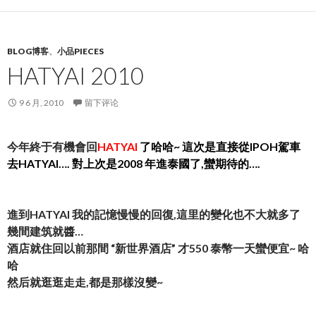
BLOG博客
、
小品PIECES
HATYAI 2010
9 6 月, 2010
留下评论
今年終于有機會回
HATYAI
了哈哈~ 這次是直接從IPOH駕車
去HATYAI…. 對上次是2008 年進泰國了,蠻期待的….
進到HATYAI 我的記憶慢慢的回復,這里的變化也不大就多了
幾間建筑就醬…
酒店就住回以前那間 “新世界酒店” 才550 泰幣一天蠻便宜~ 哈
哈
然后就逛逛走走,都是那樣沒變~