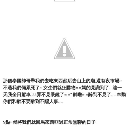
那個泰國帥哥帶我們去吃東西然后去山上的廟,還有夜市場~
不過我們倆累死了~ 女生們就狂購物= =媽的見識到了…這一
天我全日駕車,JJ 弄不見眼鏡了= =” 醉啦= =醉到不見了…. 奉勸
你們和醉不要醉到不醒人事….
9點=就將我們就回馬來西亞過正常無聊的日子