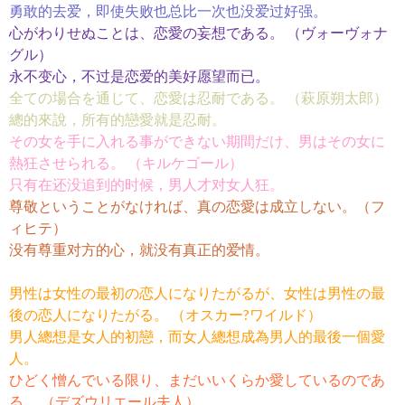
勇敢的去爱，即使失败也总比一次也没爱过好强。
心がわりせぬことは、恋愛の妄想である。 （ヴォーヴォナ
グル）
永不变心，不过是恋爱的美好愿望而已。
全ての場合を通じて、恋愛は忍耐である。 （萩原朔太郎）
總的來說，所有的戀愛就是忍耐。
その女を手に入れる事ができない期間だけ、男はその女に
熱狂させられる。 （キルケゴール）
只有在还没追到的时候，男人才对女人狂。
尊敬ということがなければ、真の恋愛は成立しない。（フ
ィヒテ）
没有尊重对方的心，就没有真正的爱情。
男性は女性の最初の恋人になりたがるが、女性は男性の最
後の恋人になりたがる。 （オスカー?ワイルド）
男人總想是女人的初戀，而女人總想成為男人的最後一個愛
人。
ひどく憎んでいる限り、まだいいくらか愛しているのであ
る。 （デズウリエール夫人）