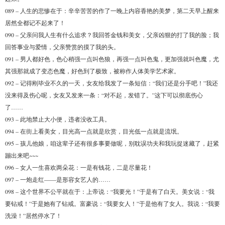
089 – 人生的悲惨在于：辛辛苦苦的作了一晚上内容香艳的美梦，第二天早上醒来
居然全都记不起来了！
090 – 父亲问我人生有什么追求？我回答金钱和美女，父亲凶狠的打了我的脸；我
回答事业与爱情，父亲赞赏的摸了我的头。
091 – 男人都好色，色心稍强一点叫色狼，再强一点叫色鬼，更加强就叫色魔，尤
其强那就成了变态色魔，好色到了极致，被称作人体美学艺术家。
092 – 记得刚毕业不久的一天，女友给我发了一条短信：“我们还是分手吧！”我还
没来得及伤心呢，女友又发来一条：“对不起，发错了。”这下可以彻底伤心
了……
093 – 此地禁止大小便，违者没收工具。
094 – 在街上看美女，目光高一点就是欣赏，目光低一点就是流氓。
095 – 孩儿他娘，咱这辈子还有很多事要做呢，别耽误功夫和我玩捉迷藏了，赶紧
蹦出来吧~~~
096 – 女人一生喜欢两朵花：一是有钱花，二是尽量花！
097 – 一炮走红——是形容女艺人的……
098 – 这个世界不公平就在于：上帝说：“我要光！”于是有了白天。美女说：“我
要钻戒！”于是她有了钻戒。富豪说：“我要女人！”于是他有了女人。我说：“我要
洗澡！”居然停水了！