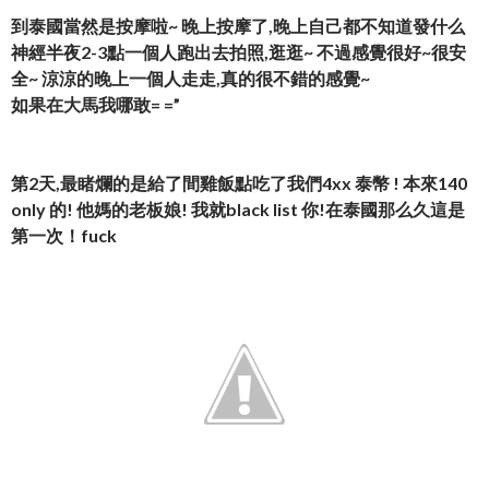
到泰國當然是按摩啦~ 晚上按摩了,晚上自己都不知道發什么
神經半夜2-3點一個人跑出去拍照,逛逛~ 不過感覺很好~很安
全~ 涼涼的晚上一個人走走,真的很不錯的感覺~
如果在大馬我哪敢= =”
第2天,最睹爛的是給了間雞飯點吃了我們4xx 泰幣 ! 本來140
only 的! 他媽的老板娘! 我就black list 你!在泰國那么久這是
第一次！fuck