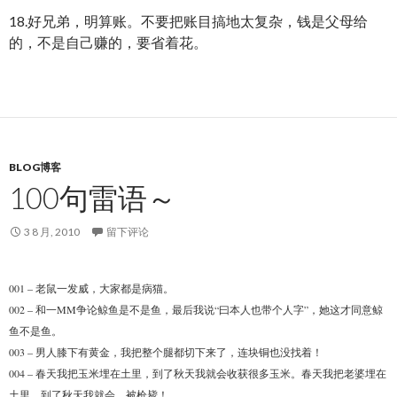
18.好兄弟，明算账。不要把账目搞地太复杂，钱是父母给
的，不是自己赚的，要省着花。
BLOG博客
100句雷语～
3 8 月, 2010
留下评论
001 – 老鼠一发威，大家都是病猫。
002 – 和一MM争论鲸鱼是不是鱼，最后我说“曰本人也带个人字”，她这才同意鲸
鱼不是鱼。
003 – 男人膝下有黄金，我把整个腿都切下来了，连块铜也没找着！
004 – 春天我把玉米埋在土里，到了秋天我就会收获很多玉米。春天我把老婆埋在
土里，到了秋天我就会…被枪毙！