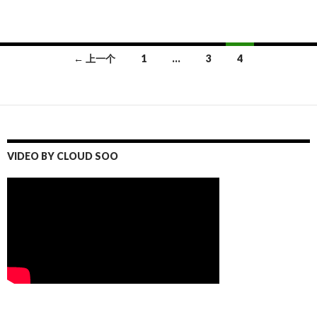
文
← 上一个
1
…
3
4
章
导
航
VIDEO BY CLOUD SOO