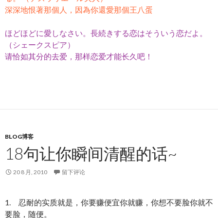
深深地恨著那個人，因為你還愛那個王八蛋
ほどほどに愛しなさい。長続きする恋はそういう恋だよ。
（シェークスピア）
请恰如其分的去爱，那样恋爱才能长久吧！
BLOG博客
18句让你瞬间清醒的话~
20 8 月, 2010
留下评论
1. 忍耐的实质就是，你要赚便宜你就赚，你想不要脸你就不
要脸，随便。