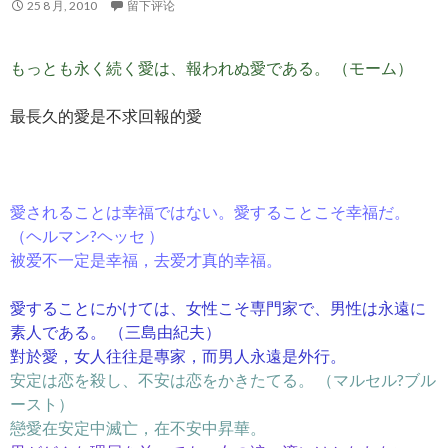
25 8 月, 2010
留下评论
もっとも永く続く愛は、報われぬ愛である。 （モーム）
最長久的愛是不求回報的愛
愛されることは幸福ではない。愛することこそ幸福だ。
（ヘルマン?ヘッセ ）
被爱不一定是幸福，去爱才真的幸福。
愛することにかけては、女性こそ専門家で、男性は永遠に
素人である。 （三島由紀夫）
對於愛，女人往往是專家，而男人永遠是外行。
安定は恋を殺し、不安は恋をかきたてる。 （マルセル?ブル
ースト）
戀愛在安定中滅亡，在不安中昇華。