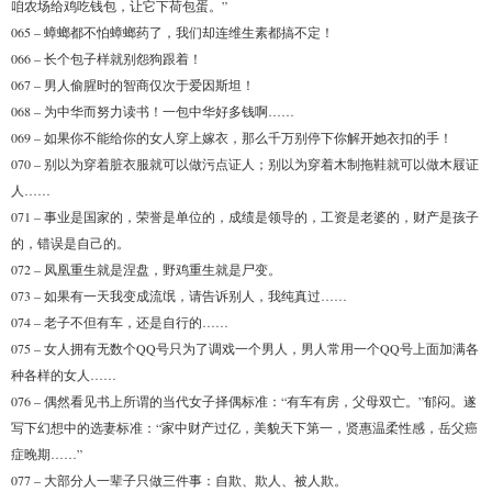
咱农场给鸡吃钱包，让它下荷包蛋。”
065 – 蟑螂都不怕蟑螂药了，我们却连维生素都搞不定！
066 – 长个包子样就别怨狗跟着！
067 – 男人偷腥时的智商仅次于爱因斯坦！
068 – 为中华而努力读书！一包中华好多钱啊……
069 – 如果你不能给你的女人穿上嫁衣，那么千万别停下你解开她衣扣的手！
070 – 别以为穿着脏衣服就可以做污点证人；别以为穿着木制拖鞋就可以做木屐证
人……
071 – 事业是国家的，荣誉是单位的，成绩是领导的，工资是老婆的，财产是孩子
的，错误是自己的。
072 – 凤凰重生就是涅盘，野鸡重生就是尸变。
073 – 如果有一天我变成流氓，请告诉别人，我纯真过……
074 – 老子不但有车，还是自行的……
075 – 女人拥有无数个QQ号只为了调戏一个男人，男人常用一个QQ号上面加满各
种各样的女人……
076 – 偶然看见书上所谓的当代女子择偶标准：“有车有房，父母双亡。”郁闷。遂
写下幻想中的选妻标准：“家中财产过亿，美貌天下第一，贤惠温柔性感，岳父癌
症晚期……”
077 – 大部分人一辈子只做三件事：自欺、欺人、被人欺。