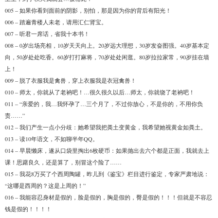
005 – 如果你看到面前的阴影，别怕，那是因为你的背后有阳光！
006 – 踏遍青楼人未老，请用汇仁肾宝。
007 – 听君一席话，省我十本书！
008 – 0岁出场亮相，10岁天天向上。20岁远大理想，30岁发奋图强。40岁基本定
向，50岁处处吃香。60岁打打麻将，70岁处处闲逛。80岁拉拉家常，90岁挂在墙
上！
009 – 脱了衣服我是禽兽，穿上衣服我是衣冠禽兽！
010 – 师太，你就从了老衲吧！…很久很久以后…师太，你就饶了老衲吧！
011 – “亲爱的，我…我怀孕了…三个月了，不过你放心，不是你的，不用你负
责……”
012 – 我们产生一点小分歧：她希望我把粪土变黄金，我希望她视黄金如粪土。
013 – 读10年语文，不如聊半年QQ。
014 – 早晨懒床，遂从口袋里掏出6枚硬币：如果抛出去六个都是正面，我就去上
课！思躇良久，还是算了，别冒这个险了……
015 – 我花8万买了个西周陶罐，昨儿到《鉴宝》栏目进行鉴定，专家严肃地说：
“这哪是西周的？这是上周的！”
016 – 我能容忍身材是假的，脸是假的，胸是假的，臀是假的！！！但就是不容忍
钱是假的！！！！