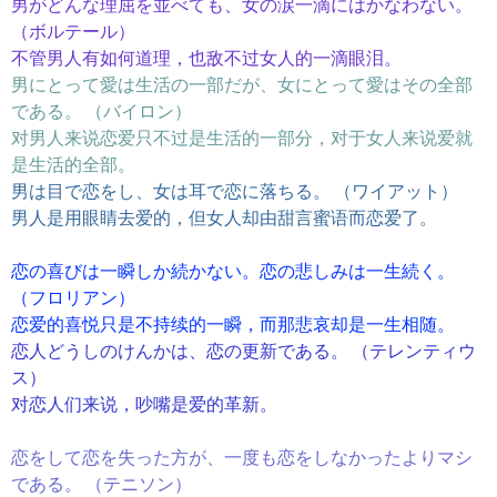
男がどんな理屈を並べても、女の涙一滴にはかなわない。
（ボルテール）
不管男人有如何道理，也敌不过女人的一滴眼泪。
男にとって愛は生活の一部だが、女にとって愛はその全部
である。 （バイロン）
对男人来说恋爱只不过是生活的一部分，对于女人来说爱就
是生活的全部。
男は目で恋をし、女は耳で恋に落ちる。 （ワイアット）
男人是用眼睛去爱的，但女人却由甜言蜜语而恋爱了。
恋の喜びは一瞬しか続かない。恋の悲しみは一生続く。
（フロリアン）
恋爱的喜悦只是不持续的一瞬，而那悲哀却是一生相随。
恋人どうしのけんかは、恋の更新である。 （テレンティウ
ス）
对恋人们来说，吵嘴是爱的革新。
恋をして恋を失った方が、一度も恋をしなかったよりマシ
である。 （テニソン）