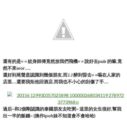
還有的是= = 紋身師傅竟然放我們飛機= = 說好去pub 的嘛,竟
然不來wor…..
還好到尾聲是認識到幾個朋友,而J.J 醉到昏去= =嘔在人家的
店里….還要我拓他回酒店,而我也不小心的刮傷了手….
過后~和2個剛認識的泰國朋友去吃粥~ 這里的女生很好,幫我
出一半的飯錢~ (換作ipoh妹不知道會不會哈哈)