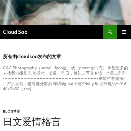
搜
Cloud Soo
索
跳
主菜单
至
正
文
所有由cloudsoo发布的文章
C&C Photography（perak，ipoh区）或（penang/北海） 希望更多的
人找我们摄影 任何派对，节目，节日，婚礼，写真专辑，产品...等等 -
----------------------------------------------------------------- 家族生意是海产
土产批发商，也有部分散卖 详情会post上这个blog 里 联络电话= 016-
4847655（soo)
BLOG博客
日文爱情格言