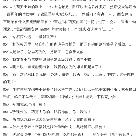
052 – 去西安出差的路上，一位大连老兄一阵狂吹大连多好多好，然后说大连建市
一百周年的时候举行了很隆重的庆祝活动云云，然后问了旁边一人：“西安建市一
百周年有什么庆祝活动没有？”旁边几位西安的哥们一愣，过了一会儿，逼出一句
话来：“我记得西安建市600年的时候搞了一个‘烽火戏诸侯 ’吧……”
053 – 钻石恒久远，一颗就破产！
054 – 和谐校园里，骑自行车的也许是位博导，而开奔驰的则可能是个后勤……
055 – 是金子，总会花光的；是镜子，总会反光的……
056 – 我女友不当尼姑的原因是她四级没过，庵里不收。
057 – 明星脱一点就能更出名，我脱的光光的却被抓起来了！
058 – 看一漂亮MM,苦无搭讪办法，路旁一砖头，拣起，上前，“同学，这是你掉
的吧？”
059 – 小时候的梦想并不是要当什么科学家，幻想自己是地主家的少爷，家有良田
千顷，终日不学无术，没事领着一群狗奴才上街去调戏一下良家少女……
060 – 别和我谈理想，戒了！
061 – 玫瑰你的，巧克力你的，钻石你的。你，我的！
062 – 所谓惊喜就是你苦苦等候的兔子来了，后面跟着狼！
063 – 什么是幸褔？幸福就是猫吃鱼狗吃肉，奥特曼打小怪兽！
064 – 俩农夫吹牛：“俺们农场的鸡，吃的都是茶叶，下的全是茶叶蛋”“有嘛啊，