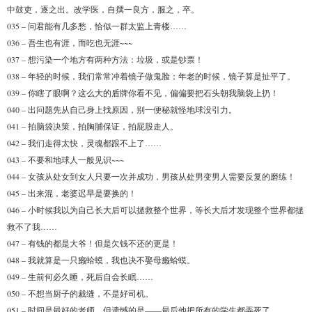
中鼓吏，逐之出。改学医，自撰一良方，服之，卒。
035 – 问君能有几多愁，恰似一群太监上青楼……
036 – 吾生也有涯，而吃也无涯~~~
037 – 想污染一个地方有两种方法：垃圾，或是钞票！
038 – 年轻的时候，我们常常冲着镜子做鬼脸；年老的时候，镜子算是扯平了。
039 – 你瞎了眼啊？这么大的盾牌你看不见，偏偏要把石头朝我脑袋上扔！
040 – 出问题先从自己身上找原因，别一便秘就怪地球没引力。
041 – 拍脑袋决策，拍胸脯保证，拍屁股走人。
042 – 我们走得太快，灵魂都跟不上了……
043 – 不要和地球人一般见识~~~
044 – 女孩从处女到女人只要一次并成功，男孩从处男变男人需要反复的磨练！
045 – 出来混，老婆迟早是要换的！
046 – 小时候我以为自己长大后可以拯救整个世界，等长大后才发现整个世界都拯
救不了我……
047 – 有钱的都是大爷！但是欠钱不还的更是！
048 – 我就算是一只癞蛤蟆，我也决不娶母癞蛤蟆。
049 – 生前何必久睡，死后自会长眠……
050 – 不想当厨子的裁缝，不是好司机。
051 – 时间是最好的老师，但遗憾的是——最后他把所有的学生都弄死了。