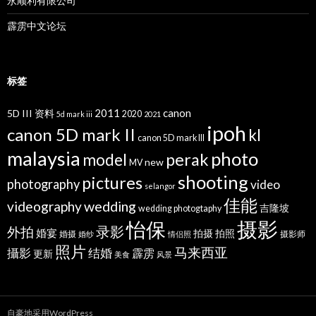
永顺利有限公司
霹雳中文论坛
标签
2011
canon
5D III 资料
2020
5d mark iii
2021
ipoh
canon 5D mark II
kl
canon 5D mark III
malaysia
photo
perak
model
new
MV
shooting
pictures
photography
video
selangor
佳能
wedding
videography
吉隆坡
wedding photogtaphy
摄影
怡保
录影
外拍
婚宴
拍摄
拍照
婚摄
摄影师
婚纱
情侣照
照片
马来西亚
攝影
结婚
霹雳
更新
美食
风景
自豪地采用WordPress