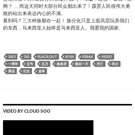
网？ ， 而这天同时大部分民众都出来了！霹雳人民很伟大勇
敢的站出来表达内心的不满。
看到吗？三大种族都在一起！ 族分化只是上面高层玩弄我们
的东西，马来西亚人始终是马来西亚人。我爱我的国家。
2013
505
BLACK OUT
IPOH
PERAK
VIDEO
一周年
五号
五月
换政府
最后一天
死亡
民主
票选
纪念
选举
VIDEO BY CLOUD SOO