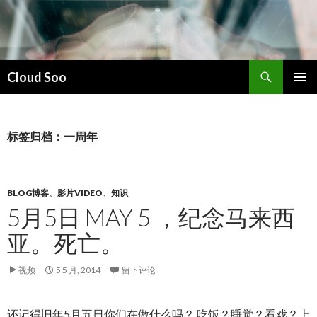
搜
Cloud Soo
索
跳
主菜单
至
正
文
标签归档：一周年
BLOG博客
、
影片VIDEO
、
知识
5月5日 MAY 5 ，纪念马来西
亚。死亡。
视频
5 5 月, 2014
留下评论
还记得旧年5月五日你们在做什么吗？ 吃饭？睡觉？看戏？上