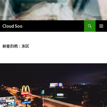
搜
Cloud Soo
索
跳
主菜单
至
正
文
标签归档：东区