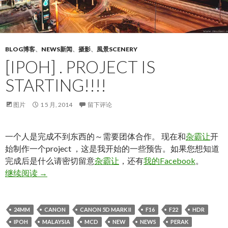
BLOG博客
、
NEWS新闻
、
摄影
、
風景SCENERY
[IPOH] . PROJECT IS
STARTING!!!!
图片
1 5 月, 2014
留下评论
一个人是完成不到东西的～需要团体合作。 现在和
杂霸让
开
始制作一个project ，这是我开始的一些预告。如果您想知道
完成后是什么请密切留意
杂霸让
，还有
我的Facebook
。
[IPOH] . Project is Starting!!!!
继续阅读
→
24MM
CANON
CANON 5D MARK II
F16
F22
HDR
IPOH
MALAYSIA
MCD
NEW
NEWS
PERAK