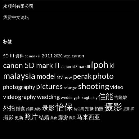
永顺利有限公司
霹雳中文论坛
标签
2011
canon
5D III 资料
2020
5d mark iii
2021
ipoh
canon 5D mark II
kl
canon 5D mark III
malaysia
photo
perak
model
new
MV
shooting
pictures
photography
video
selangor
佳能
wedding
videography
吉隆坡
wedding photogtaphy
摄影
怡保
录影
外拍
婚宴
拍摄
拍照
婚摄
摄影师
婚纱
情侣照
照片
马来西亚
攝影
结婚
霹雳
更新
美食
风景