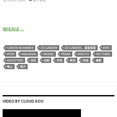
23 8 月, 2012
留下评论
De garden。荡荡逛逛
继续阅读
→
CANON 5D MARK II
DE GARDEN
DE GARDEN。荡荡逛逛
EMO
IPOH
MALAYSIA
MODEL
PERAK
PHOTO
PICTURES
SHOOTING
东区
佳能
外拍
夜拍
怡保
摄影
晚上
照片
VIDEO BY CLOUD SOO