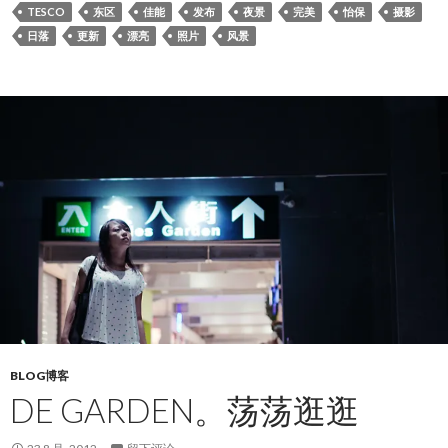
TESCO
东区
佳能
发布
夜景
完美
怡保
摄影
日落
更新
漂亮
照片
风景
BLOG博客
DE GARDEN。荡荡逛逛