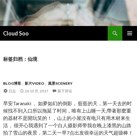
搜
Cloud Soo
索
跳
主菜单
至
正
文
标签归档：仙境
BLOG博客
、
影片VIDEO
、
風景SCENERY
日志
26 10 月, 2017
留下评论
早安Taranaki ， 如夢如幻的倒影， 藍藍的天，第一天去的时
候找不到入口所以拖延了时间，唯有上山睡一天,帶著那麼重
的器材不是開玩笑的！，山上的小屋没有电只有用木材来生
活， 很开心我遇到了一个白人摄影师带我在晚上漆黑的山路
拍了雪山的夜景，第二天一早7点出发很幸运的天气超级棒！