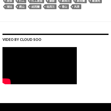
度假
打工
打工度假
摄影
新西兰
新西蘭
最漂亮
湖泊
爬山
紐西蘭
纽西兰
雪山
风景
VIDEO BY CLOUD SOO