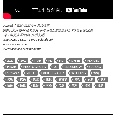
2020婚礼摄影+录影 年中超级优惠!!!!
想要优美风格MV婚礼影片 ,多年后看起来满满的爱.就找我们的团队
. 想了解更多详情就联络我们吧!
WhatsApp : 01111716951 ( Cloud Soo)
www.cloudsoo.com
www.facebook.com/89unique
2020
2021
IPOH
KL
MV
OFFER
PENANG
PERAK
PHOTOGRAPHY
SG
SLIDESHOW
SUBANG
SUNWAY
VIDEO
VIDEOGRAPHY
WEDDING
专辑
优惠
优美
便宜
化妆
吉隆坡
婚礼
安顺
录影
怡保
拍摄
摄影
求婚
电影
策划
结婚
迎亲