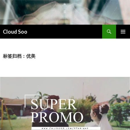
搜
Cloud Soo
索
跳
主菜单
至
正
文
标签归档：优美