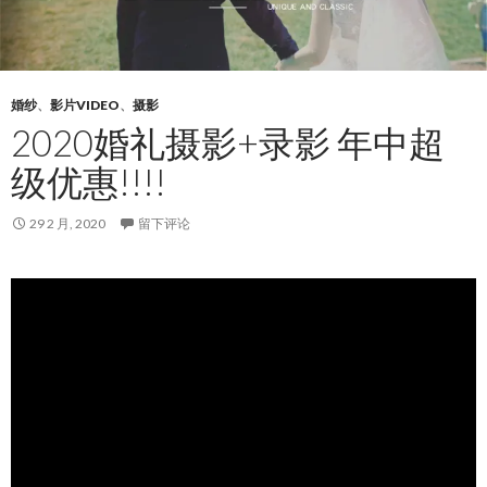
婚纱
、
影片VIDEO
、
摄影
2020婚礼摄影+录影 年中超
级优惠!!!!
29 2 月, 2020
留下评论