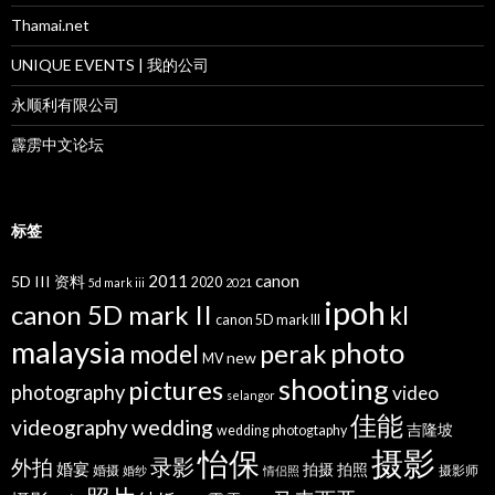
Thamai.net
UNIQUE EVENTS | 我的公司
永顺利有限公司
霹雳中文论坛
标签
2011
canon
5D III 资料
2020
5d mark iii
2021
ipoh
canon 5D mark II
kl
canon 5D mark III
malaysia
photo
perak
model
new
MV
shooting
pictures
photography
video
selangor
佳能
wedding
videography
吉隆坡
wedding photogtaphy
摄影
怡保
录影
外拍
婚宴
拍摄
拍照
婚摄
摄影师
婚纱
情侣照