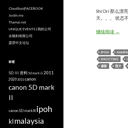
CloudSoo|FACEBOOK
Shi Ori 
Justin.my
天。。。 状态
Thamai.net
UNIQUE EVENTS | 我的公司
Shi O
继续阅读
→
永顺利有限公司
霹雳中文论坛
IPOH
KAMPA
SHOOTING
标签
摄影
照片
2011
5D III 资料
5d mark iii
canon
2020
2021
canon 5D mark
II
ipoh
canon 5D mark III
malaysia
kl