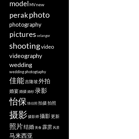
model
new
MV
photo
perak
photography
pictures
selangor
shooting
video
videography
wedding
wedding photogtaphy
佳能
外拍
吉隆坡
录影
婚宴
婚摄
婚纱
怡保
拍摄
拍照
情侣照
摄影
攝影
更新
摄影师
照片
结婚
霹雳
美食
风景
马来西亚