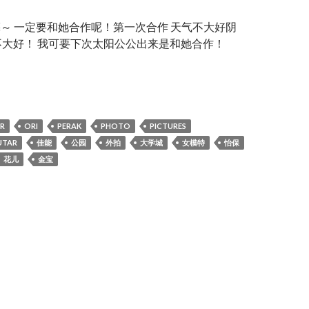
那么漂亮～ 一定要和她合作呢！第一次合作 天气不大好阴
不大好！ 我可要下次太阳公公出来是和她合作！
ri 。花儿笑
R
ORI
PERAK
PHOTO
PICTURES
UTAR
佳能
公园
外拍
大学城
女模特
怡保
花儿
金宝