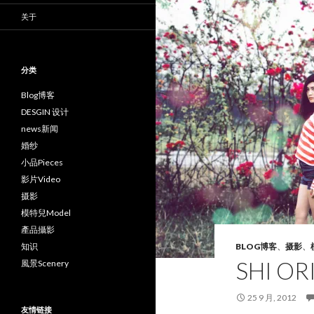
关于
分类
Blog博客
DESGIN 设计
news新闻
婚纱
小品Pieces
影片Video
摄影
模特兒Model
產品攝影
知识
BLOG博客
、
摄影
、
SHI O
風景Scenery
25 9 月, 2012
友情链接