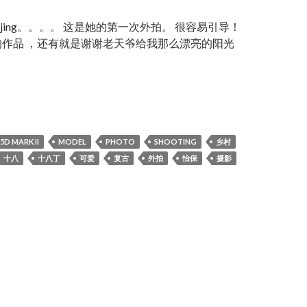
jing。。。。 这是她的第一次外拍。 很容易引导！
作品 ，还有就是谢谢老天爷给我那么漂亮的阳光
NG
5D MARK II
MODEL
PHOTO
SHOOTING
乡村
十八
十八丁
可爱
复古
外拍
怡保
摄影