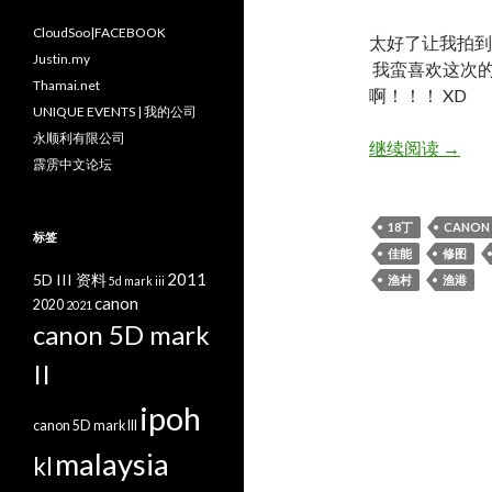
CloudSoo|FACEBOOK
太好了让我拍到
Justin.my
我蛮喜欢这次的
Thamai.net
啊！！！ XD
UNIQUE EVENTS | 我的公司
永顺利有限公司
她。JI
继续阅读
→
霹雳中文论坛
18丁
CANON 
标签
佳能
修图
2011
5D III 资料
渔村
渔港
5d mark iii
canon
2020
2021
canon 5D mark
II
ipoh
canon 5D mark III
malaysia
kl