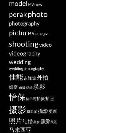
model
new
MV
photo
perak
photography
pictures
selangor
shooting
video
videography
wedding
wedding photogtaphy
佳能
外拍
吉隆坡
录影
婚宴
婚摄
婚纱
怡保
拍摄
拍照
情侣照
摄影
攝影
更新
摄影师
照片
结婚
霹雳
美食
风景
马来西亚