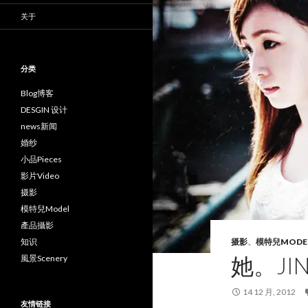
关于
分类
Blog博客
DESGIN 设计
news新闻
婚纱
小品Pieces
影片Video
摄影
模特兒Model
產品攝影
知识
摄影
、
模特兒MODE
她。JI
風景Scenery
14 12 月, 2012
友情链接