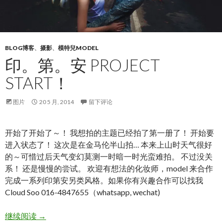
BLOG博客
、
摄影
、
模特兒MODEL
印。第。安 PROJECT
START！
图片
20 5 月, 2014
留下评论
开始了开始了～！ 我想拍的主题已经拍了第一册了！ 开始要
进入状态了！ 这次是在金马伦半山拍… 本来上山时天气很好
的～可惜过后天气变幻莫测一时暗一时光蛮难拍。 不过没关
系！ 还是慢慢的尝试。 欢迎有想法的化妆师，model 来合作
完成一系列印第安另类风格。如果你有兴趣合作可以找我
Cloud Soo 016-4847655（whatsapp, wechat)
印。第。安 Project Start！
继续阅读
→