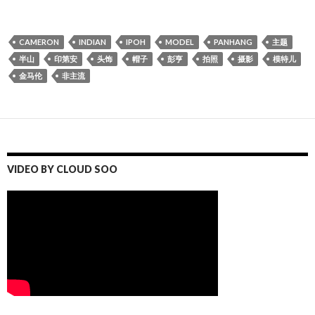
CAMERON
INDIAN
IPOH
MODEL
PANHANG
主题
半山
印第安
头饰
帽子
彭亨
拍照
摄影
模特儿
金马伦
非主流
VIDEO BY CLOUD SOO