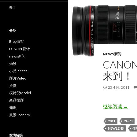
关于
分类
Blog博客
DESGIN 设计
NEWS新闻
news新闻
CANON 
婚纱
小品Pieces
来到！
影片Video
摄影
25 4 月, 2011
模特兒Model
產品攝影
Canon
继续阅读
→
知识
風景Scenery
2011
24-70
NEWLENS
佳
友情链接