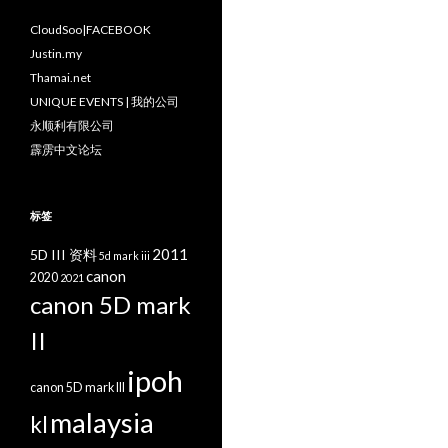
CloudSoo|FACEBOOK
Justin.my
Thamai.net
UNIQUE EVENTS | 我的公司
永顺利有限公司
霹雳中文论坛
标签
2011
5D III 资料
5d mark iii
canon
2020
2021
canon 5D mark
II
ipoh
canon 5D mark III
malaysia
kl