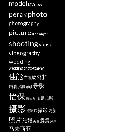
model
new
MV
photo
perak
photography
pictures
selangor
shooting
video
videography
wedding
wedding photogtaphy
佳能
外拍
吉隆坡
录影
婚宴
婚摄
婚纱
怡保
拍摄
拍照
情侣照
摄影
攝影
更新
摄影师
照片
结婚
霹雳
美食
风景
马来西亚