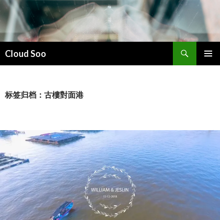
搜
Cloud Soo
索
跳
主菜单
至
正
文
标签归档：古樓對面港