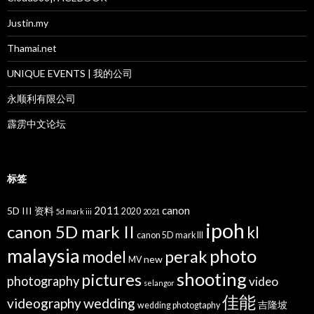
Justin.my
Thamai.net
UNIQUE EVENTS | 我的公司
永顺利有限公司
霹雳中文论坛
标签
2011
canon
5D III 资料
2020
5d mark iii
2021
ipoh
canon 5D mark II
kl
canon 5D mark III
malaysia
photo
perak
model
new
MV
shooting
pictures
photography
video
selangor
佳能
wedding
videography
吉隆坡
wedding photogtaphy