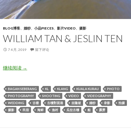
BLOG博客
、
婚纱
、
小品PIECES
、
影片VIDEO
、
摄影
WILLIAM TAN & JESLIN TEN
7 4 月, 2019
留下评论
William Tan & Jeslin Ten
继续阅读
→
BAGAN SEBERANG
KL
KLANG
KUALA KURAU
PHOTO
PHOTOGRAPHY
SHOOTING
VIDEO
VIDEOGRAPHY
WEDDING
古楼
古樓對面港
吉隆坡
婚纱
录影
拍摄
摄影
民宿
海鲜
渔村
瓜拉古樓
船
霹雳