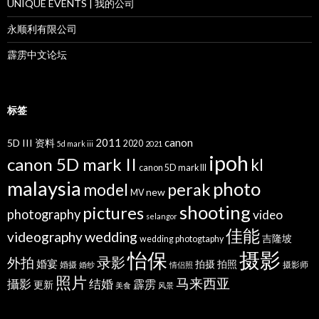
UNIQUE EVENTS | 我的公司
永顺利有限公司
霹雳中文论坛
标签
2011
canon
5D III 资料
2020
5d mark iii
2021
ipoh
canon 5D mark II
kl
canon 5D mark III
malaysia
photo
perak
model
new
MV
shooting
pictures
photography
video
selangor
佳能
wedding
videography
吉隆坡
wedding photogtaphy
摄影
怡保
录影
外拍
婚宴
拍摄
拍照
婚摄
摄影师
婚纱
情侣照
照片
马来西亚
攝影
结婚
霹雳
更新
美食
风景