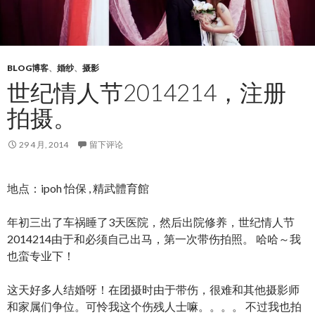
BLOG博客
、
婚纱
、
摄影
世纪情人节2014214，注册
拍摄。
29 4 月, 2014
留下评论
地点：ipoh 怡保 , 精武體育館
年初三出了车祸睡了3天医院，然后出院修养，世纪情人节
2014214由于和必须自己出马，第一次带伤拍照。 哈哈～我
也蛮专业下！
这天好多人结婚呀！在团摄时由于带伤，很难和其他摄影师
和家属们争位。可怜我这个伤残人士嘛。。。。 不过我也拍