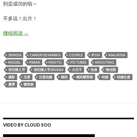
到蛮成功的啦～
不多说！出片！
世纪情人节2014214，注册拍摄。
继续阅读
→
2014214
CANON 5D MARK II
COUPLE
IPOH
MALAYSIA
MODEL
PERAK
PHOTO
PICTURES
SHOOTING
世纪情人节
世纪情人节2014214
大日子
怡保
情侣照
摄影
注册
注册拍摄
精武
精武體育館
结婚
结婚注册
霹雳
體育館
VIDEO BY CLOUD SOO