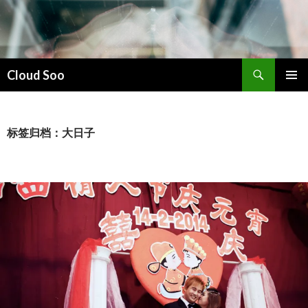
搜
Cloud Soo
索
跳
主菜单
至
正
文
标签归档：大日子