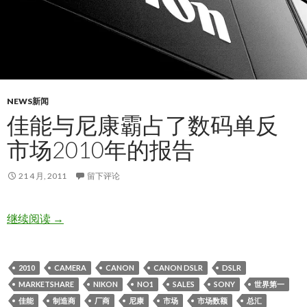
NEWS新闻
佳能与尼康霸占了数码单反
市场2010年的报告
21 4 月, 2011
留下评论
佳能与尼康霸占了数码单反市场2010年的报告
继续阅读
→
2010
CAMERA
CANON
CANON DSLR
DSLR
MARKETSHARE
NIKON
NO1
SALES
SONY
世界第一
佳能
制造商
厂商
尼康
市场
市场数额
总汇