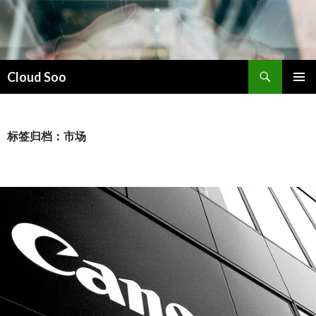
搜
Cloud Soo
索
跳
主菜单
至
正
文
标签归档：市场