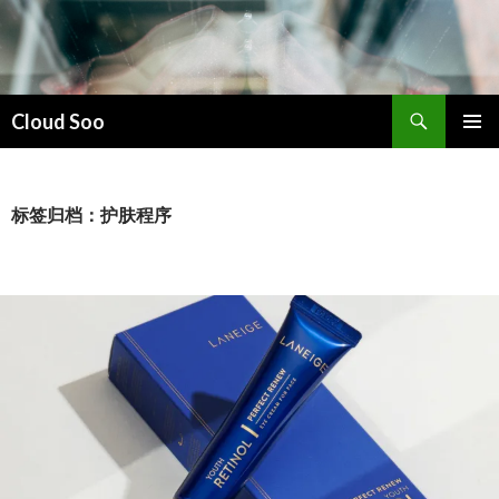
搜
Cloud Soo
索
跳
主菜单
至
正
文
标签归档：护肤程序