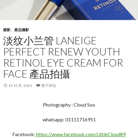
摄影
、
產品攝影
淡纹小兰管 LANEIGE
PERFECT RENEW YOUTH
RETINOL EYE CREAM FOR
FACE 產品拍攝
13 10 月, 2021
留下评论
Photography : Cloud Soo
whatsapp: 01111716951
Facebook:
https://www.facebook.com/LittleCloud89