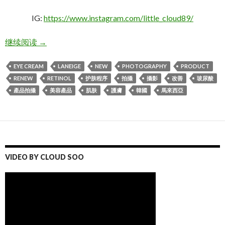
IG:
https://www.instagram.com/little_cloud89/
淡纹小兰管 Laneige Perfect Renew Youth Retinol Eye
继续阅读
→
EYE CREAM
LANEIGE
NEW
PHOTOGRAPHY
PRODUCT
RENEW
RETINOL
护肤程序
拍攝
攝影
改善
玻尿酸
產品拍攝
美容產品
肌肤
護膚
韓國
馬來西亞
VIDEO BY CLOUD SOO