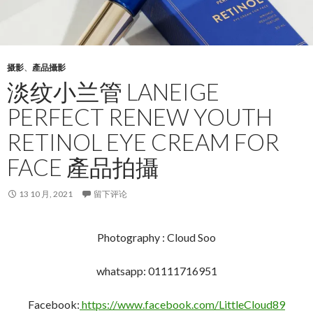
摄影
、
產品攝影
淡纹小兰管 LANEIGE
PERFECT RENEW YOUTH
RETINOL EYE CREAM FOR
FACE 產品拍攝
13 10 月, 2021
留下评论
Photography : Cloud Soo
whatsapp: 01111716951
Facebook:
https://www.facebook.com/LittleCloud89