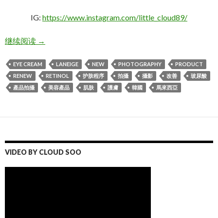
IG:
https://www.instagram.com/little_cloud89/
淡纹小兰管 Laneige Perfect Renew Youth Retinol Eye
继续阅读
→
EYE CREAM
LANEIGE
NEW
PHOTOGRAPHY
PRODUCT
RENEW
RETINOL
护肤程序
拍攝
攝影
改善
玻尿酸
產品拍攝
美容產品
肌肤
護膚
韓國
馬來西亞
VIDEO BY CLOUD SOO