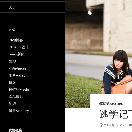
关于
分类
Blog博客
DESGIN 设计
news新闻
婚纱
小品Pieces
影片Video
摄影
模特兒Model
產品攝影
知识
模特兒MODEL
逃学记TR
風景Scenery
21 8 月, 2012
友情链接