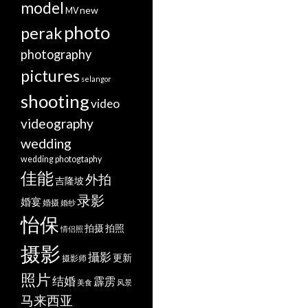
model
new
MV
photo
perak
photography
pictures
selangor
shooting
video
videography
wedding
wedding photogtaphy
佳能
外拍
吉隆坡
录影
婚宴
婚摄
婚纱
怡保
拍摄
拍照
情侣照
摄影
攝影
更新
摄影师
照片
结婚
霹雳
美食
风景
马来西亚