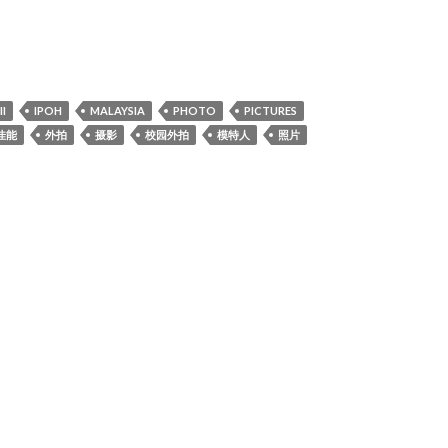
uancy in mind
I
IPOH
MALAYSIA
PHOTO
PICTURES
佳能
外拍
摄影
校园外拍
模特人
照片