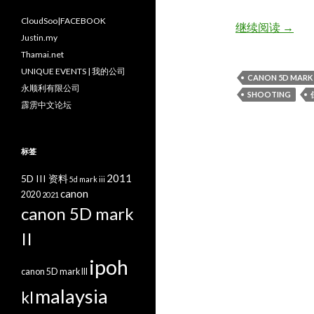
CloudSoo|FACEBOOK
逃学记Tr
继续阅读
→
Justin.my
Thamai.net
UNIQUE EVENTS | 我的公司
CANON 5D MARK I
永顺利有限公司
SHOOTING
霹雳中文论坛
标签
2011
5D III 资料
5d mark iii
canon
2020
2021
canon 5D mark
II
ipoh
canon 5D mark III
malaysia
kl