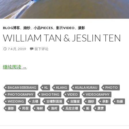
BLOG博客
、
婚纱
、
小品PIECES
、
影片VIDEO
、
摄影
WILLIAM TAN & JESLIN TEN
7 4 月, 2019
留下评论
William Tan & Jeslin Ten
继续阅读
→
BAGAN SEBERANG
KL
KLANG
KUALA KURAU
PHOTO
PHOTOGRAPHY
SHOOTING
VIDEO
VIDEOGRAPHY
WEDDING
古楼
古樓對面港
吉隆坡
婚纱
录影
拍摄
摄影
民宿
海鲜
渔村
瓜拉古樓
船
霹雳