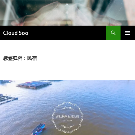
搜
Cloud Soo
索
跳
主菜单
至
正
文
标签归档：民宿