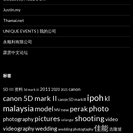
Justin.my
Thamai.net
UNIQUE EVENTS | 我的公司
永顺利有限公司
霹雳中文论坛
标签
2011
canon
5D III 资料
2020
5d mark iii
2021
ipoh
canon 5D mark II
kl
canon 5D mark III
malaysia
photo
perak
model
new
MV
shooting
pictures
photography
video
selangor
佳能
wedding
videography
吉隆坡
wedding photogtaphy