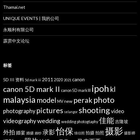
Thamai.net
UNIQUE EVENTS | 我的公司
永顺利有限公司
霹雳中文论坛
标签
2011
canon
5D III 资料
2020
5d mark iii
2021
ipoh
canon 5D mark II
kl
canon 5D mark III
malaysia
photo
perak
model
new
MV
shooting
pictures
photography
video
selangor
佳能
wedding
videography
吉隆坡
wedding photogtaphy
摄影
怡保
录影
外拍
婚宴
拍摄
拍照
婚摄
摄影师
婚纱
情侣照