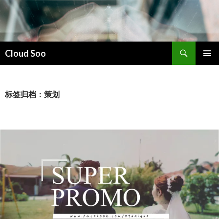
搜
Cloud Soo
索
跳
主菜单
至
正
文
标签归档：策划