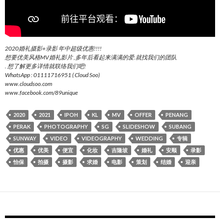
2020婚礼摄影+录影 年中超级优惠!!!!
想要优美风格MV婚礼影片 ,多年后看起来满满的爱.就找我们的团队
. 想了解更多详情就联络我们吧!
WhatsApp : 01111716951 ( Cloud Soo)
www.cloudsoo.com
www.facebook.com/89unique
2020
2021
IPOH
KL
MV
OFFER
PENANG
PERAK
PHOTOGRAPHY
SG
SLIDESHOW
SUBANG
SUNWAY
VIDEO
VIDEOGRAPHY
WEDDING
专辑
优惠
优美
便宜
化妆
吉隆坡
婚礼
安顺
录影
怡保
拍摄
摄影
求婚
电影
策划
结婚
迎亲