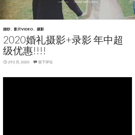
婚纱
、
影片VIDEO
、
摄影
2020婚礼摄影+录影 年中超
级优惠!!!!
29 2 月, 2020
留下评论