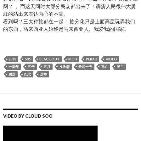
网？ ， 而这天同时大部分民众都出来了！霹雳人民很伟大勇
敢的站出来表达内心的不满。
看到吗？三大种族都在一起！ 族分化只是上面高层玩弄我们
的东西，马来西亚人始终是马来西亚人。我爱我的国家。
2013
505
BLACK OUT
IPOH
PERAK
VIDEO
一周年
五号
五月
换政府
最后一天
死亡
民主
票选
纪念
选举
VIDEO BY CLOUD SOO