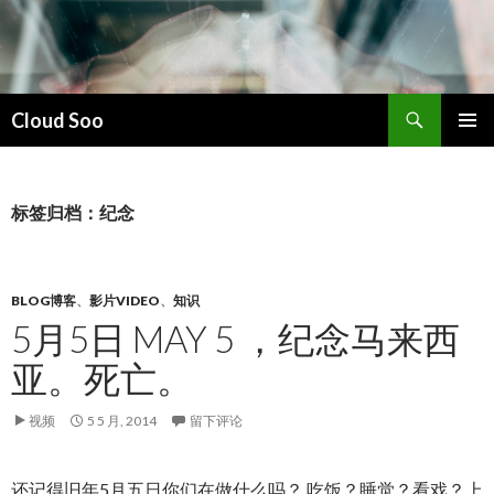
搜
Cloud Soo
索
跳
主菜单
至
正
文
标签归档：纪念
BLOG博客
、
影片VIDEO
、
知识
5月5日 MAY 5 ，纪念马来西
亚。死亡。
视频
5 5 月, 2014
留下评论
还记得旧年5月五日你们在做什么吗？ 吃饭？睡觉？看戏？上