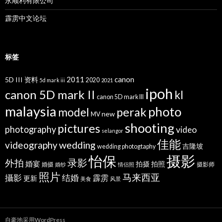
永顺利有限公司
霹雳中文论坛
标签
2011
canon
5D III 资料
2020
5d mark iii
2021
ipoh
canon 5D mark II
kl
canon 5D mark III
malaysia
photo
perak
model
new
MV
shooting
pictures
photography
video
selangor
佳能
wedding
videography
吉隆坡
wedding photogtaphy
摄影
怡保
录影
外拍
婚宴
拍摄
拍照
婚摄
摄影师
婚纱
情侣照
照片
马来西亚
攝影
结婚
霹雳
更新
美食
风景
自豪地采用WordPress