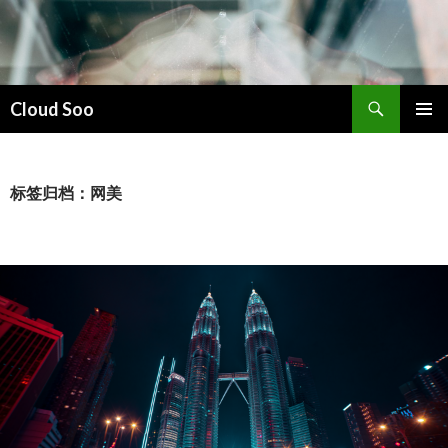
搜
Cloud Soo
索
跳
主菜单
至
正
文
标签归档：网美