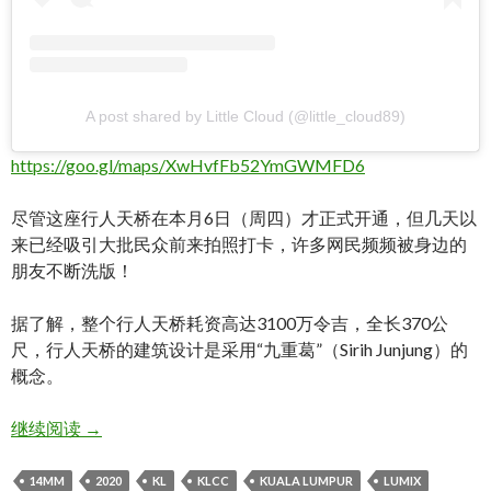
A post shared by Little Cloud (@little_cloud89)
https://goo.gl/maps/XwHvfFb52YmGWMFD6
尽管这座行人天桥在本月6日（周四）才正式开通，但几天以
来已经吸引大批民众前来拍照打卡，许多网民频频被身边的
朋友不断洗版！
据了解，整个行人天桥耗资高达3100万令吉，全长370公
尺，行人天桥的建筑设计是采用“九重葛”（Sirih Junjung）的
概念。
2020吉隆坡最夯拍照打卡景点! Kuala Lumpur, Saloma l
继续阅读
→
14MM
2020
KL
KLCC
KUALA LUMPUR
LUMIX