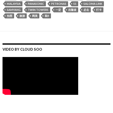
MALAYSIA
PANASONIC
PETRONAS
S1
SALOMA LINK
SAMYANG
TWIN TOWERS
一定
吉隆坡
必去
打卡
拍照
旅游
网美
装B
VIDEO BY CLOUD SOO