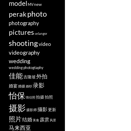
model
new
MV
photo
perak
photography
pictures
selangor
shooting
video
videography
wedding
wedding photogtaphy
佳能
外拍
吉隆坡
录影
婚宴
婚摄
婚纱
怡保
拍摄
拍照
情侣照
摄影
攝影
更新
摄影师
照片
结婚
霹雳
美食
风景
马来西亚