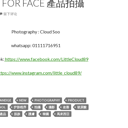
 FOR FACE 產品拍攝
留下评论
Photography : Cloud Soo
whatsapp: 01111716951
k:
https://www.facebook.com/LittleCloud89
ttps://www.instagram.com/little_cloud89/
 Laneige Perfect Renew Youth Retinol Eye Cream For Fac
ANEIGE
NEW
PHOTOGRAPHY
PRODUCT
NOL
护肤程序
拍攝
攝影
改善
玻尿酸
產品
肌肤
護膚
韓國
馬來西亞