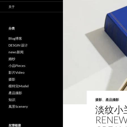
关于
分类
Blog博客
DESGIN 设计
news新闻
婚纱
小品Pieces
影片Video
摄影
模特兒Model
產品攝影
知识
摄影
、
產品攝影
淡纹小兰管
風景Scenery
RENEW
友情链接