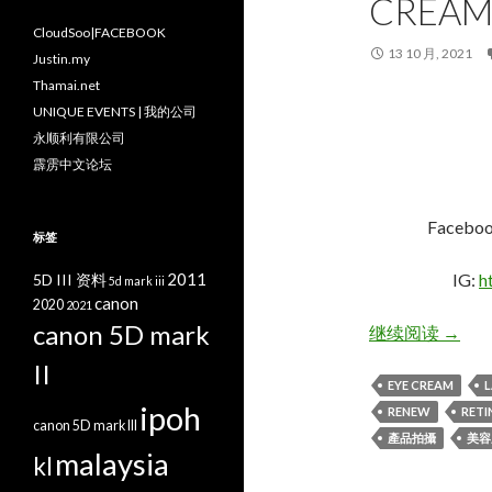
CREAM
CloudSoo|FACEBOOK
13 10 月, 2021
Justin.my
Thamai.net
UNIQUE EVENTS | 我的公司
永顺利有限公司
霹雳中文论坛
Faceboo
标签
2011
IG:
h
5D III 资料
5d mark iii
canon
2020
2021
canon 5D mark
淡纹小兰管
继续阅读
→
II
EYE CREAM
L
ipoh
RENEW
RETI
canon 5D mark III
產品拍攝
美容
malaysia
kl