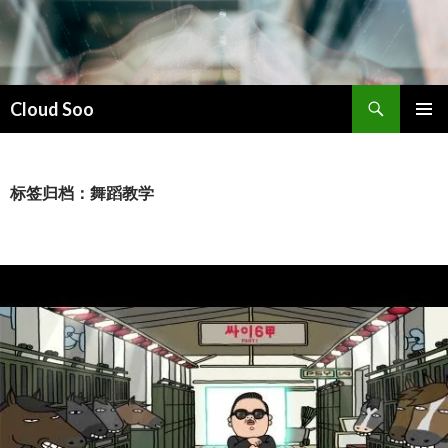
搜
Cloud Soo
索
跳
主菜单
至
正
文
标签归档：舞蹈教学