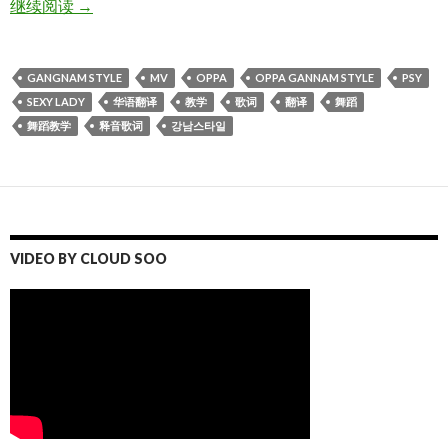
PSY – GANGNAM STYLE (강남스타일 释音歌词）
继续阅读
→
GANGNAM STYLE
MV
OPPA
OPPA GANNAM STYLE
PSY
SEXY LADY
华语翻译
教学
歌词
翻译
舞蹈
舞蹈教学
释音歌词
강남스타일
VIDEO BY CLOUD SOO