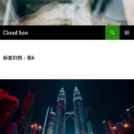
搜
Cloud Soo
索
跳
主菜单
至
正
文
标签归档：装b