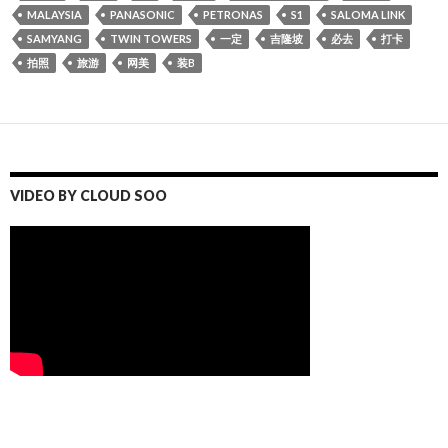
MALAYSIA
PANASONIC
PETRONAS
S1
SALOMA LINK
SAMYANG
TWIN TOWERS
一定
吉隆坡
必去
打卡
拍照
旅游
网美
装B
VIDEO BY CLOUD SOO