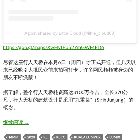
A post shared by Little Cloud (@little_cloud89)
https://goo.gl/maps/XwHvfFb52YmGWMFD6
尽管这座行人天桥在本月6日（周四）才正式开通，但几天以
来已经吸引大批民众前来拍照打卡，许多网民频频被身边的
朋友不断洗版！
据了解，整个行人天桥耗资高达3100万令吉，全长370公
尺，行人天桥的建筑设计是采用“九重葛”（Sirih Junjung）的
概念。
2020吉隆坡最夯拍照打卡景点! Kuala Lumpur, Saloma l
继续阅读
→
14MM
2020
KL
KLCC
KUALA LUMPUR
LUMIX