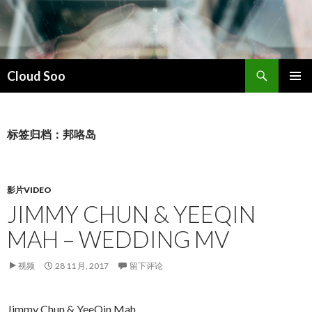
搜
Cloud Soo
索
跳
主菜单
至
正
文
标签归档：邦咯岛
影片VIDEO
JIMMY CHUN & YEEQIN
MAH – WEDDING MV
视频
28 11 月, 2017
留下评论
Jimmy Chun & YeeQin Mah