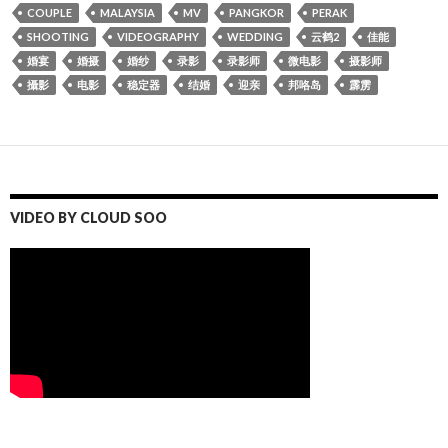
COUPLE
MALAYSIA
MV
PANGKOR
PERAK
SHOOTING
VIDEOGRAPHY
WEDDING
云鹤2
佳能
婚宴
婚摄
婚纱
录影
录影师
微电影
摄影师
攝影
电影
稳定器
结婚
迎亲
邦咯岛
霹雳
VIDEO BY CLOUD SOO