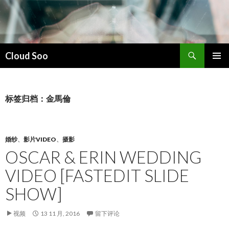
搜
Cloud Soo
索
跳
主菜单
至
正
文
标签归档：金馬倫
婚纱
、
影片VIDEO
、
摄影
OSCAR & ERIN WEDDING
VIDEO [FASTEDIT SLIDE
SHOW]
视频
13 11 月, 2016
留下评论