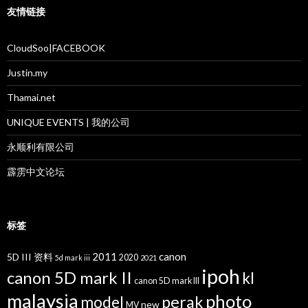
友情链接
CloudSoo|FACEBOOK
Justin.my
Thamai.net
UNIQUE EVENTS | 我的公司
永顺利有限公司
霹雳中文论坛
标签
2011
canon
5D III 资料
2020
5d mark iii
2021
ipoh
canon 5D mark II
kl
canon 5D mark III
malaysia
photo
perak
model
new
MV