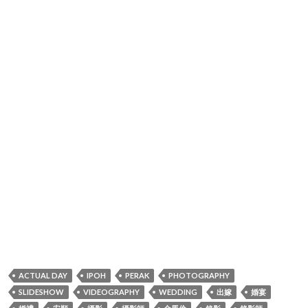
ACTUAL DAY
IPOH
PERAK
PHOTOGRAPHY
SLIDESHOW
VIDEOGRAPHY
WEDDING
出嫁
婚宴