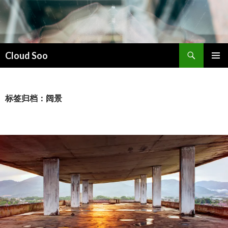
搜
Cloud Soo
索
跳
主菜单
至
正
文
标签归档：阔景