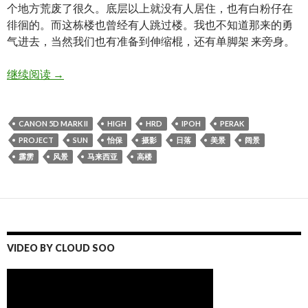
个地方荒废了很久。底层以上就没有人居住，也有白粉仔在
徘徊的。而这栋楼也曾经有人跳过楼。我也不知道那来的勇
气进去，当然我们也有准备到伸缩棍，还有单脚架 来旁身。
[IPOH] . Project is Starting!!!! PART-2
继续阅读
→
CANON 5D MARK II
HIGH
HRD
IPOH
PERAK
PROJECT
SUN
怡保
摄影
日落
美景
阔景
霹雳
风景
马来西亚
高楼
VIDEO BY CLOUD SOO