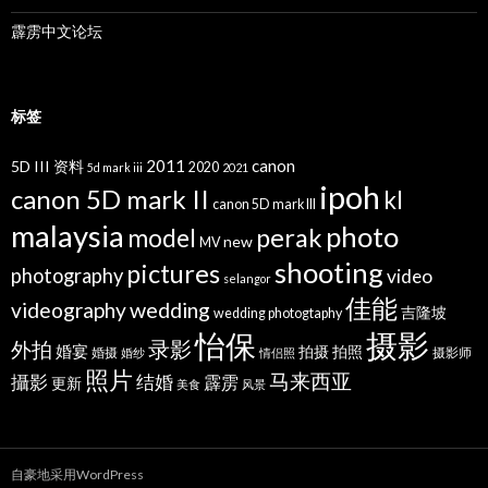
霹雳中文论坛
标签
2011
canon
5D III 资料
2020
5d mark iii
2021
ipoh
canon 5D mark II
kl
canon 5D mark III
malaysia
photo
perak
model
new
MV
shooting
pictures
photography
video
selangor
佳能
wedding
videography
吉隆坡
wedding photogtaphy
摄影
怡保
录影
外拍
婚宴
拍摄
拍照
婚摄
摄影师
婚纱
情侣照
照片
马来西亚
攝影
结婚
霹雳
更新
美食
风景
自豪地采用WordPress