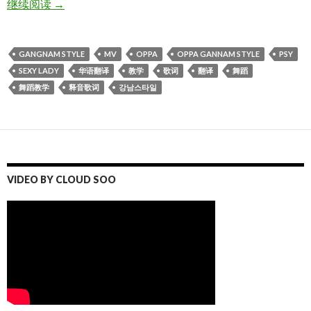
PSY – GANGNAM STYLE (강남스타일 释音歌词）
继续阅读
→
GANGNAM STYLE
MV
OPPA
OPPA GANNAM STYLE
PSY
SEXY LADY
华语翻译
教学
歌词
翻译
舞蹈
舞蹈教学
释音歌词
강남스타일
VIDEO BY CLOUD SOO