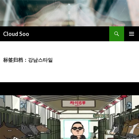
搜
Cloud Soo
索
跳
主菜单
至
正
文
标签归档：강남스타일