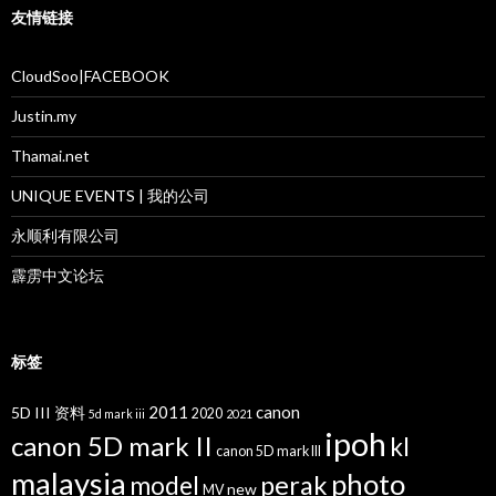
友情链接
CloudSoo|FACEBOOK
Justin.my
Thamai.net
UNIQUE EVENTS | 我的公司
永顺利有限公司
霹雳中文论坛
标签
2011
canon
5D III 资料
2020
5d mark iii
2021
ipoh
canon 5D mark II
kl
canon 5D mark III
malaysia
photo
perak
model
new
MV