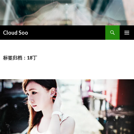
搜
Cloud Soo
索
跳
主菜单
至
正
文
标签归档：18丁