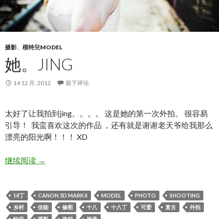
摄影
、
模特兒MODEL
她。JING
14 12 月, 2012
留下评论
太好了让我拍到jing。。。。 这是她的第一次外拍。 很容易
引导！ 我蛮喜欢这次的作品 ，还有就是谢谢老天爷给我那么
漂亮的阳光啊！！！ XD
她。JING
继续阅读
→
18丁
CANON 5D MARK II
MODEL
PHOTO
SHOOTING
乡村
佳能
修图
十八
十八丁
可爱
复古
外拍
怡保
摄影
渔村
渔港