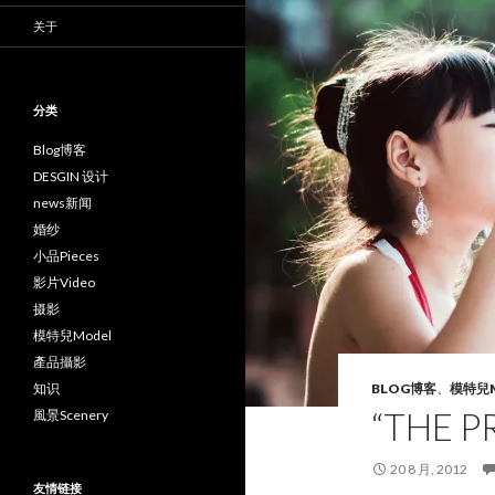
关于
分类
Blog博客
DESGIN 设计
news新闻
婚纱
小品Pieces
影片Video
摄影
模特兒Model
產品攝影
知识
BLOG博客
、
模特兒M
“THE P
風景Scenery
20 8 月, 2012
友情链接