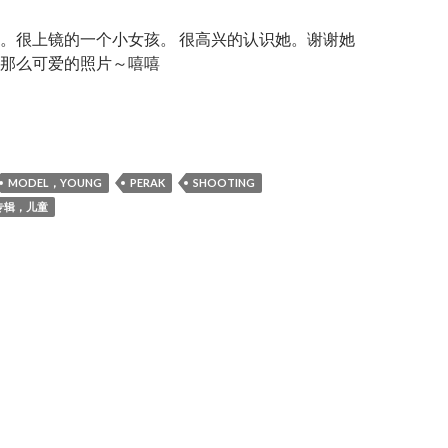
。很上镜的一个小女孩。 很高兴的认识她。谢谢她
那么可爱的照片～嘻嘻
rincess”
MODEL，YOUNG
PERAK
SHOOTING
专辑，儿童