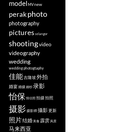
model
new
MV
photo
perak
photography
pictures
selangor
shooting
video
videography
wedding
wedding photogtaphy
佳能
外拍
吉隆坡
录影
婚宴
婚摄
婚纱
怡保
拍摄
拍照
情侣照
摄影
攝影
更新
摄影师
照片
结婚
霹雳
美食
风景
马来西亚