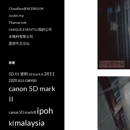
CloudSoo|FACEBOOK
Justin.my
Thamai.net
UNIQUE EVENTS | 我的公司
永顺利有限公司
霹雳中文论坛
标签
2011
5D III 资料
5d mark iii
canon
2020
2021
canon 5D mark
II
ipoh
canon 5D mark III
malaysia
kl