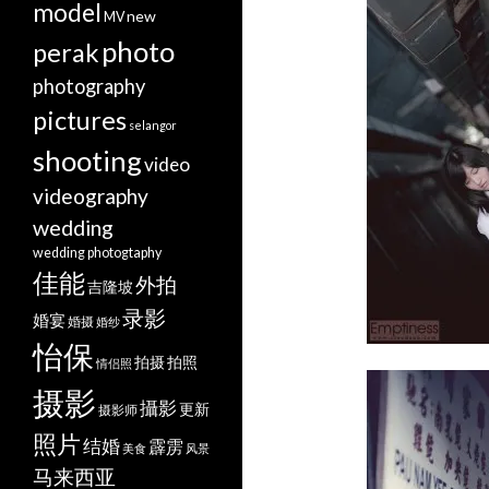
model
new
MV
photo
perak
photography
pictures
selangor
shooting
video
videography
wedding
wedding photogtaphy
佳能
外拍
吉隆坡
录影
婚宴
婚摄
婚纱
怡保
拍摄
拍照
情侣照
摄影
攝影
更新
摄影师
照片
结婚
霹雳
美食
风景
马来西亚