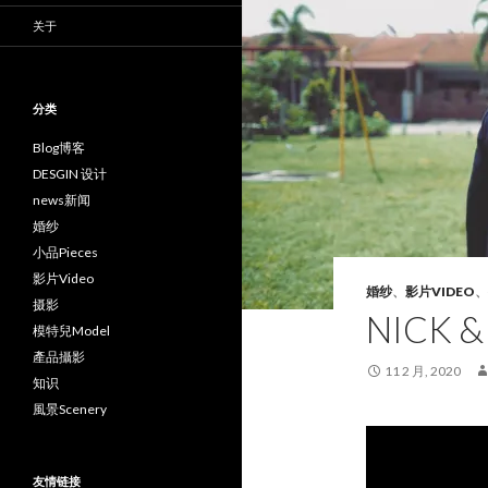
关于
分类
Blog博客
DESGIN 设计
news新闻
婚纱
小品Pieces
影片Video
婚纱
、
影片VIDEO
、
摄影
NICK &
模特兒Model
產品攝影
11 2 月, 2020
知识
風景Scenery
友情链接