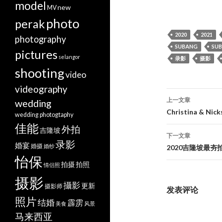
model
new
MV
photo
perak
2020
2021
photography
SUBANG
SUB
pictures
selangor
录影
摄影
shooting
video
videography
文
上一文章
wedding
章
Christina & Nick
wedding photogtaphy
佳能
导
外拍
吉隆坡
下一文章
录影
航
婚宴
婚摄
婚纱
2020吉隆坡最夯拍照打
怡保
拍摄
拍照
情侣照
摄影
攝影
更新
摄影师
发表评论
照片
结婚
霹雳
美食
风景
马来西亚