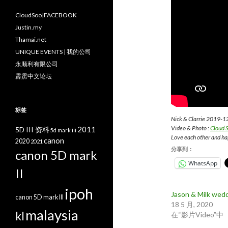
CloudSoo|FACEBOOK
Justin.my
Thamai.net
UNIQUE EVENTS | 我的公司
永顺利有限公司
霹雳中文论坛
标签
Nick & Clarrie 2019-1
Video & Photo :
Cloud
2011
5D III 资料
5d mark iii
Love each other and ha
canon
2020
2021
分享到：
canon 5D mark
WhatsApp
II
ipoh
Jason & Milk wed
canon 5D mark III
18 5 月, 2020
malaysia
kl
在“影片Video”中