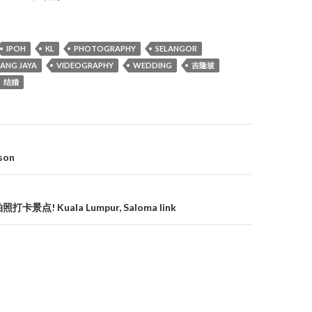
IPOH
KL
PHOTOGRAPHY
SELANGOR
ANG JAYA
VIDEOGRAPHY
WEDDING
吉隆坡
结婚
son
卡景点! Kuala Lumpur, Saloma link