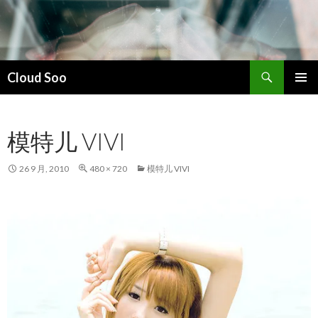
搜
Cloud Soo
索
跳
主菜单
至
正
模特儿 VIVI
文
26 9 月, 2010
480 × 720
模特儿 VIVI