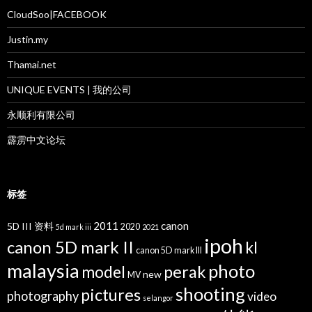
CloudSoo|FACEBOOK
Justin.my
Thamai.net
UNIQUE EVENTS | 我的公司
永顺利有限公司
霹雳中文论坛
标签
2011
canon
5D III 资料
2020
5d mark iii
2021
ipoh
canon 5D mark II
kl
canon 5D mark III
malaysia
photo
perak
model
new
MV
shooting
pictures
photography
video
selangor