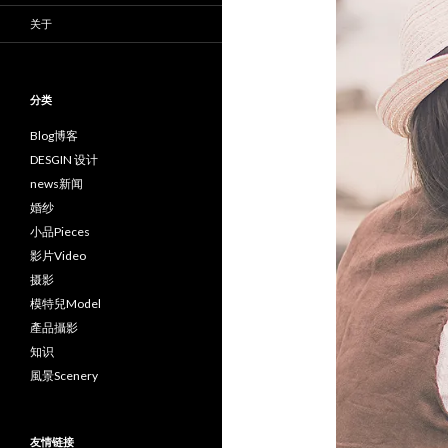
关于
分类
Blog博客
DESGIN 设计
news新闻
婚纱
小品Pieces
影片Video
摄影
模特兒Model
產品攝影
知识
風景Scenery
友情链接