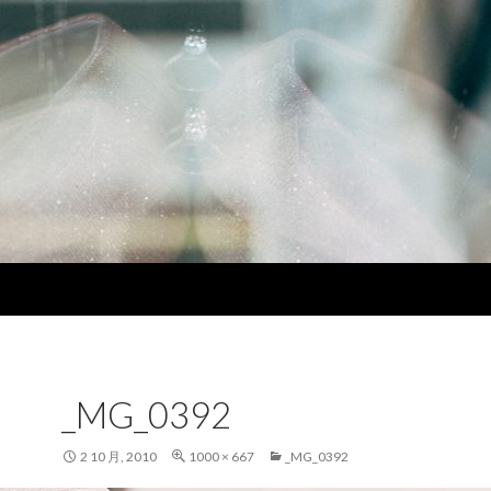
_MG_0392
2 10 月, 2010
1000 × 667
_MG_0392