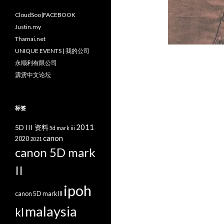
CloudSoo|FACEBOOK
Justin.my
Thamai.net
UNIQUE EVENTS | 我的公司
永顺利有限公司
霹雳中文论坛
标签
2011
5D III 资料
5d mark iii
canon
2020
2021
canon 5D mark
II
ipoh
canon 5D mark III
malaysia
kl