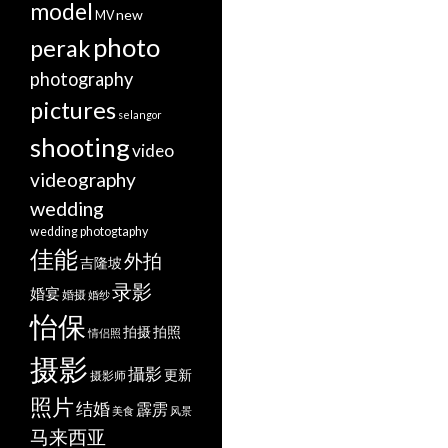
model
new
MV
photo
perak
photography
pictures
selangor
shooting
video
videography
wedding
wedding photogtaphy
佳能
外拍
吉隆坡
录影
婚宴
婚摄
婚纱
怡保
拍摄
拍照
情侣照
摄影
攝影
更新
摄影师
照片
结婚
霹雳
美食
风景
马来西亚