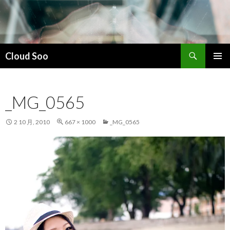
搜
Cloud Soo
索
跳
主菜单
至
正
_MG_0565
文
2 10 月, 2010
667 × 1000
_MG_0565