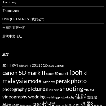
Justin.my
Thamai.net
UNIQUE EVENTS | 我的公司
永顺利有限公司
霹雳中文论坛
标签
2011
canon
5D III 资料
2020
5d mark iii
2021
ipoh
canon 5D mark II
kl
canon 5D mark III
malaysia
photo
perak
model
new
MV
shooting
pictures
photography
video
selangor
佳能
wedding
videography
吉隆坡
wedding photogtaphy
摄影
怡保
录影
外拍
婚宴
拍摄
拍照
婚摄
摄影师
婚纱
情侣照