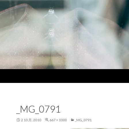
_MG_0791
2 10 月, 2010
667 × 1000
_MG_0791