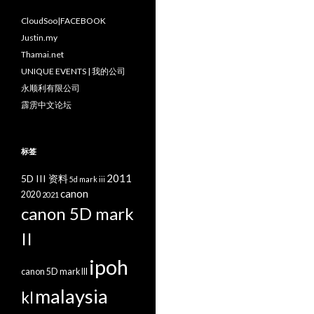
CloudSoo|FACEBOOK
Justin.my
Thamai.net
UNIQUE EVENTS | 我的公司
永顺利有限公司
霹雳中文论坛
标签
2011
5D III 资料
5d mark iii
canon
2020
2021
canon 5D mark
II
ipoh
canon 5D mark III
malaysia
kl