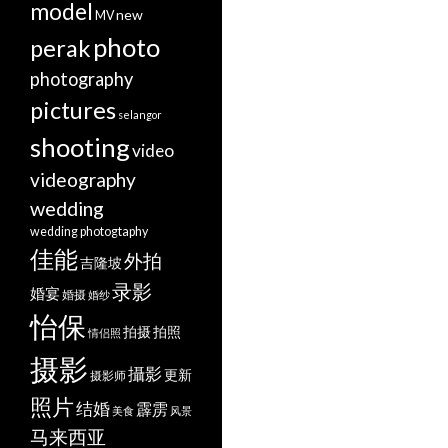
model
new
MV
photo
perak
photography
pictures
selangor
shooting
video
videography
wedding
wedding photogtaphy
佳能
外拍
吉隆坡
录影
婚宴
婚摄
婚纱
怡保
拍摄
拍照
情侣照
摄影
攝影
更新
摄影师
照片
结婚
霹雳
美食
风景
马来西亚