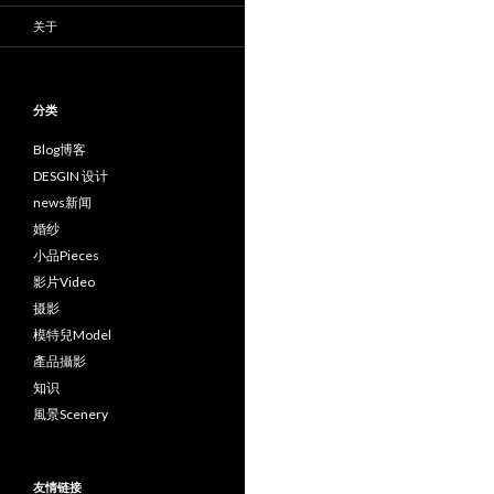
关于
分类
Blog博客
DESGIN 设计
news新闻
婚纱
小品Pieces
影片Video
摄影
模特兒Model
產品攝影
知识
風景Scenery
友情链接