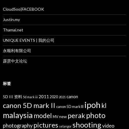
CloudSoo|FACEBOOK
Justin.my
Thamai.net
UNIQUE EVENTS | 我的公司
永顺利有限公司
霹雳中文论坛
标签
2011
canon
5D III 资料
2020
5d mark iii
2021
ipoh
canon 5D mark II
kl
canon 5D mark III
malaysia
photo
perak
model
new
MV
shooting
pictures
photography
video
selangor