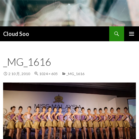
搜
Cloud Soo
索
跳
主菜单
至
正
_MG_1616
文
2 10 月, 2010
1024 × 605
_MG_1616