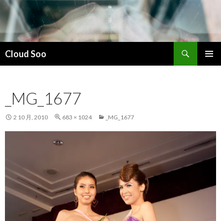
搜
Cloud Soo
索
跳
主菜单
至
正
_MG_1677
文
2 10 月, 2010
683 × 1024
_MG_1677