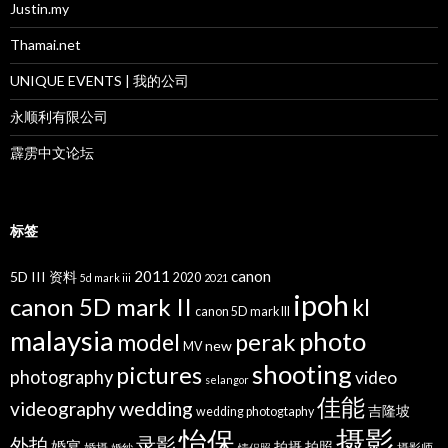
Justin.my
Thamai.net
UNIQUE EVENTS | 我的公司
永顺利有限公司
霹雳中文论坛
标签
2011
canon
5D III 资料
2020
5d mark iii
2021
ipoh
canon 5D mark II
kl
canon 5D mark III
malaysia
photo
perak
model
new
MV
shooting
pictures
photography
video
selangor
佳能
wedding
videography
吉隆坡
wedding photogtaphy
摄影
怡保
录影
外拍
婚宴
拍摄
拍照
婚摄
摄影师
婚纱
情侣照