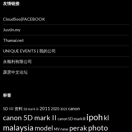
友情链接
CloudSoo|FACEBOOK
Justin.my
Thamai.net
UNIQUE EVENTS | 我的公司
永顺利有限公司
霹雳中文论坛
标签
2011
canon
5D III 资料
2020
5d mark iii
2021
ipoh
canon 5D mark II
kl
canon 5D mark III
malaysia
photo
perak
model
new
MV