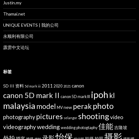
Justin.my
Thamai.net
UNIQUE EVENTS | 我的公司
永顺利有限公司
霹雳中文论坛
标签
2011
canon
5D III 资料
2020
5d mark iii
2021
ipoh
canon 5D mark II
kl
canon 5D mark III
malaysia
photo
perak
model
new
MV
shooting
pictures
photography
video
selangor
佳能
wedding
videography
吉隆坡
wedding photogtaphy
摄影
怡保
录影
外拍
婚宴
拍摄
拍照
婚摄
摄影师
婚纱
情侣照