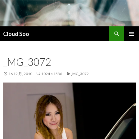
搜
Cloud Soo
索
跳
主菜单
至
正
_MG_3072
文
16 12 月, 2010
1024 × 1536
_MG_3072