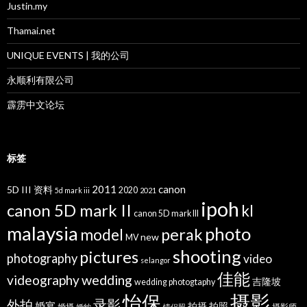
Justin.my
Thamai.net
UNIQUE EVENTS | 我的公司
永顺利有限公司
霹雳中文论坛
标签
2011
canon
5D III 资料
2020
5d mark iii
2021
ipoh
canon 5D mark II
kl
canon 5D mark III
malaysia
photo
perak
model
new
MV
shooting
pictures
photography
video
selangor
佳能
wedding
videography
吉隆坡
wedding photogtaphy
摄影
怡保
录影
外拍
婚宴
拍摄
拍照
婚摄
摄影师
婚纱
情侣照