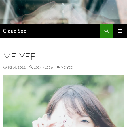
搜
Cloud Soo
索
跳
主菜单
至
正
MEIYEE
文
9 2 月, 2011
1024 × 1536
MEIYEE