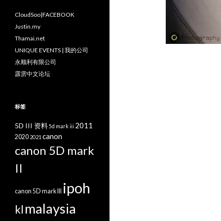
CloudSoo|FACEBOOK
Justin.my
Thamai.net
UNIQUE EVENTS | 我的公司
永顺利有限公司
霹雳中文论坛
标签
2011
5D III 资料
5d mark iii
canon
2020
2021
canon 5D mark
II
ipoh
canon 5D mark III
malaysia
kl