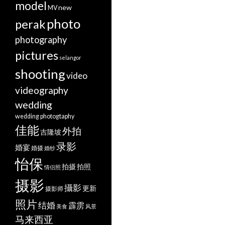
model
new
MV
photo
perak
photography
pictures
selangor
shooting
video
videography
wedding
wedding photogtaphy
佳能
外拍
吉隆坡
录影
婚宴
婚摄
婚纱
怡保
拍摄
拍照
情侣照
摄影
攝影
更新
摄影师
照片
结婚
霹雳
美食
风景
马来西亚