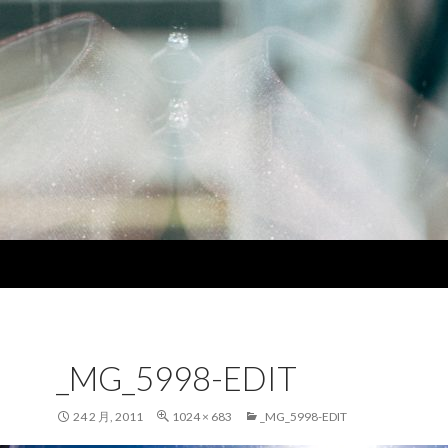
_MG_5998-EDIT
24 2 月, 2011
1024 × 683
_MG_5998-EDIT