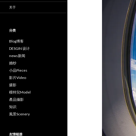
关于
分类
Blog博客
DESGIN 设计
news新闻
婚纱
小品Pieces
影片Video
摄影
模特兒Model
產品攝影
知识
風景Scenery
友情链接