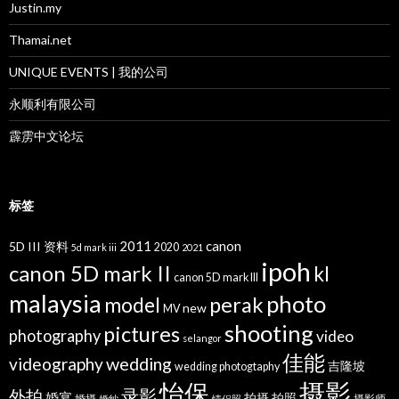
Justin.my
Thamai.net
UNIQUE EVENTS | 我的公司
永顺利有限公司
霹雳中文论坛
标签
2011
canon
5D III 资料
2020
5d mark iii
2021
ipoh
canon 5D mark II
kl
canon 5D mark III
malaysia
photo
perak
model
new
MV
shooting
pictures
photography
video
selangor
佳能
wedding
videography
吉隆坡
wedding photogtaphy
摄影
怡保
录影
外拍
婚宴
拍摄
拍照
婚摄
摄影师
婚纱
情侣照