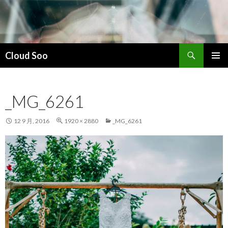
搜
Cloud Soo
索
跳
主菜单
至
正
_MG_6261
文
12 9 月, 2016
1920 × 2880
_MG_6261