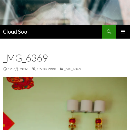
搜
Cloud Soo
索
跳
主菜单
至
正
_MG_6369
文
12 9 月, 2016
1920 × 2880
_MG_6369