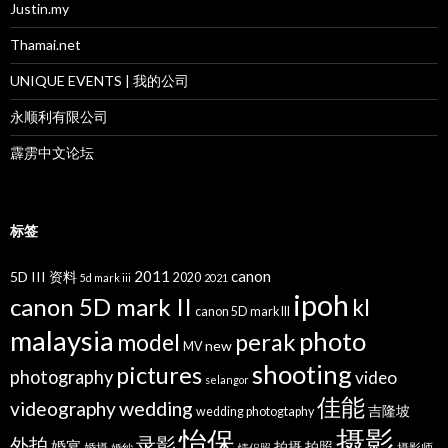
Justin.my
Thamai.net
UNIQUE EVENTS | 我的公司
永顺利有限公司
霹雳中文论坛
标签
2011
canon
5D III 资料
2020
5d mark iii
2021
ipoh
canon 5D mark II
kl
canon 5D mark III
malaysia
photo
perak
model
new
MV
shooting
pictures
photography
video
selangor
佳能
wedding
videography
吉隆坡
wedding photogtaphy
摄影
怡保
录影
外拍
婚宴
拍摄
拍照
婚摄
摄影师
婚纱
情侣照