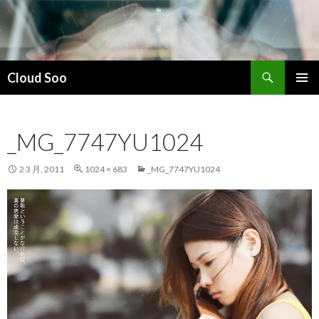
搜
Cloud Soo
索
跳
主菜单
至
正
_MG_7747YU1024
文
2 3 月, 2011
1024 × 683
_MG_7747YU1024