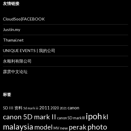
友情链接
CloudSoo|FACEBOOK
Justin.my
Thamai.net
UNIQUE EVENTS | 我的公司
永顺利有限公司
霹雳中文论坛
标签
2011
canon
5D III 资料
2020
5d mark iii
2021
ipoh
canon 5D mark II
kl
canon 5D mark III
malaysia
photo
perak
model
new
MV